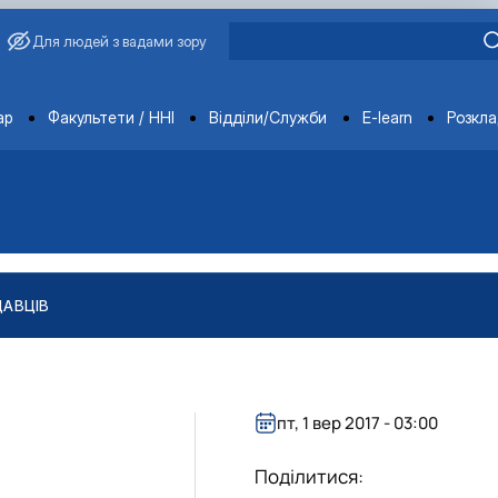
Для людей з вадами зору
ments
ар
Факультети / ННІ
Відділи/Служби
E-learn
Розкл
ДАВЦІВ
пт, 1 вер 2017 - 03:00
Поділитися: