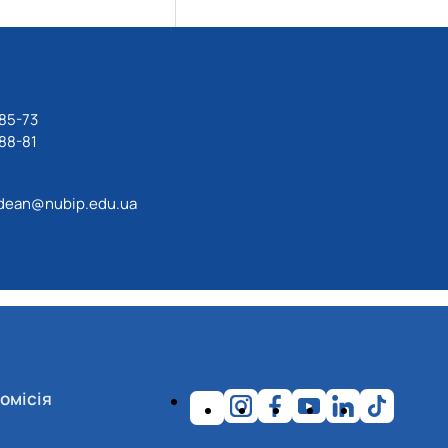
85-73
88-81
dean@nubip.edu.ua
омісія