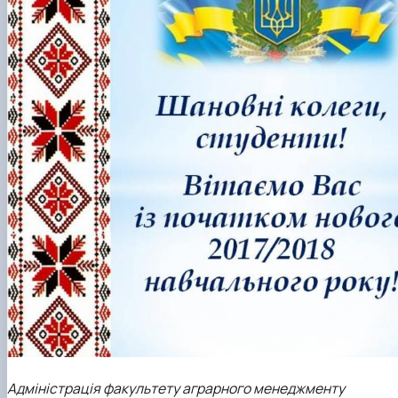
Виховна та спортивна робота
Сенат студентської організації факультету
Стипендія
Адміністрація факультету аграрного менеджменту