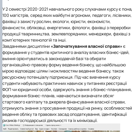
У 2 семестрі 2020-2021 навчального року слухачами курсу є пона
100 магістрів, серед яких майбутні агрономи, педагоги, лісівники,
фахівці з захисту рослин, екологи, юристи, економісти,
фінансисти, обліковці, енергетики, філологи, фахівці з переробки
продукції тваринництва, землевпорядники, менеджери, фахівці з
комп’ютерних технологій та інші.
Завданнями дисципліни
«Започаткування власної справи»
є
формування у студентів критичного аналізу власних бізнес-ідей,
вміння орієнтуватись в законодавчій базі та обирати
організаційно-правову форму ведення бізнесу, що найбільшою
мірою відповідає цілям і можливостям ведення бізнесу, також
ресурсному потенціалу підприємця. Під час вивчення курсу
студенти набувають практичних навичок у питаннях реєстрації
ФОП чи юридичної особи, одержують знання з бізнес-планування,
формування бізнес-планів, навчаються визначати обсяг
стартового капіталу та джерела фінансування власної справи,
отримують знання з просування продукції на ринку, особливостей
ведення обліку та правових засад оподаткування, ідентифікації
ризиків господарської діяльності та їх мінімізації.