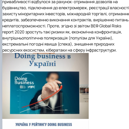
привабливості відбулося за рахунок: отримання дозволів на
будівництво, підключення до електромереж, реєстрації власності
захисту міноритарних інвесторів, міжнародній торгівлі, отриманн
кредитів, забезпеченню виконання контрактів, вирішенню питань
неплатоспроможності. Проте, згідно зі звітом ВЕФ Global Risks
report 2020 зростуть такі ризики як, економічна конфронтація,
внутрішньополітична поляризація (популізм для України),
екстремальні погодні явища (спека), знищення природних
ресурсних екосистем, кібератаки на сферу інфраструктури.