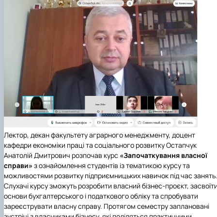
Лектор, декан факультету аграрного менеджменту, доцент
кафедри економіки праці та соціального розвитку
Остапчук
Анатолій Дмитрович
розпочав курс
«Започаткування власної
справи»
з ознайомлення студентів із тематикою курсу та
можливостями розвитку підприємницьких навичок під час занять
Слухачі курсу зможуть розробити власний бізнес-проєкт, засвоїт
основи бухгалтерського і податкового обліку та спробувати
зареєструвати власну справу. Протягом семестру заплановані
зустрічі з власниками бізнесу, які поділяться практичними