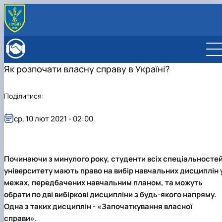
ПРО ФАКУЛЬТЕТ
Історія факультету
КАФЕДРИ
Як розпочати власну справу в Україні?
Адміністрація факультету
ОСВІТНЯ ДІЯЛЬНІСТЬ
Бакалаврат
ВСТУПНИКУ
Магістратура
Загальна інформація
МІЖНАРОДНА ДІЯЛЬНІСТЬ
Поділитися:
Розклад
Бакалавр
Міжнародні партнери
ВЧЕНА РАДА
Підготовка аспірантів
Магістр
Міжнародні програми з можливістю отримання
РАДА РОБОТОДАВЦІВ
ср, 10 лют 2021 - 02:00
Науково-дослідна робота
Доктор філософії (PhD)
подвійних дипломів (Double Degree Pr…
Практичне навчання
Англомовна магістратура/ English speaking MSc
Виховна та спортивна робота
Program in Management
Сенат студентської організації факультету
Починаючи з минулого року, студенти всіх спеціальносте
Стипендія
університету мають право на вибір навчальних дисциплін 
межах, передбачених навчальним планом, та можуть
обрати по дві вибіркові дисципліни з будь-якого напряму.
Одна з таких дисциплін - «Започаткування власної
справи».