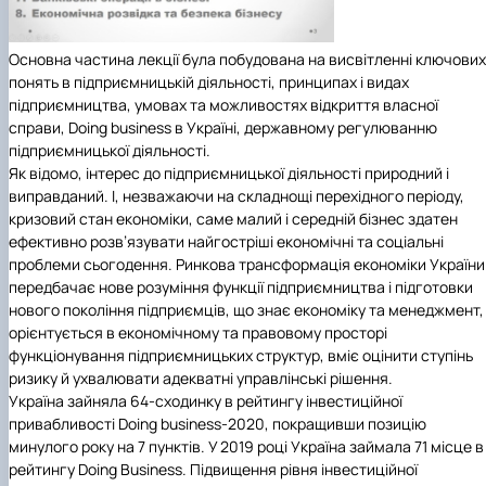
Основна частина лекції була побудована на висвітленні ключових
понять в підприємницькій діяльності, принципах і видах
підприємництва, умовах та можливостях відкриття власної
справи, Doing business в Україні, державному регулюванню
підприємницької діяльності.
Як відомо, інтерес до підприємницької діяльності природний і
виправданий. І, незважаючи на складнощі перехідного періоду,
кризовий стан економіки, саме малий і середній бізнес здатен
ефективно розв’язувати найгостріші економічні та соціальні
проблеми сьогодення. Ринкова трансформація економіки України
передбачає нове розуміння функції підприємництва і підготовки
нового покоління підприємців, що знає економіку та менеджмент,
орієнтується в економічному та правовому просторі
функціонування підприємницьких структур, вміє оцінити ступінь
ризику й ухвалювати адекватні управлінські рішення.
Україна зайняла 64-сходинку в рейтингу інвестиційної
привабливості Doing business-2020, покращивши позицію
минулого року на 7 пунктів. У 2019 році Україна займала 71 місце в
рейтингу Doing Business. Підвищення рівня інвестиційної