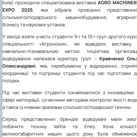
Київ) проходила спеціалізована виставка
AGRO MACHINER
EXPO 2025
, яка зібрала провідних представникі
сільськогосподарського машинобудування, аграрног
бізнесу та наукових установ.
У заході взяли участь студенти 9-ї та 10-ї груп другого кур
спеціальності «Агрономія», які відвідали виставку 
навчально-пізнавальною метою. Ініціатива організаці
відвідування належала куратору груп –
Кравченко Ольз
Олександрівні
, яка, перебуваючи у відрядженні, сприял
координації та підтримці студентів під час підготовки д
поїздки.
Під час виставки студенти ознайомилися з інноваціями 
сфері меліорації, сучасними методами контролю якості вод
а також із новими зразками сільськогосподарської техніки.
Серед представлених брендів відвідувачі мали змог
побачити техніку Valtra та Eney. Хоча кількіст
великогабаритних машин цього року була обмеженою