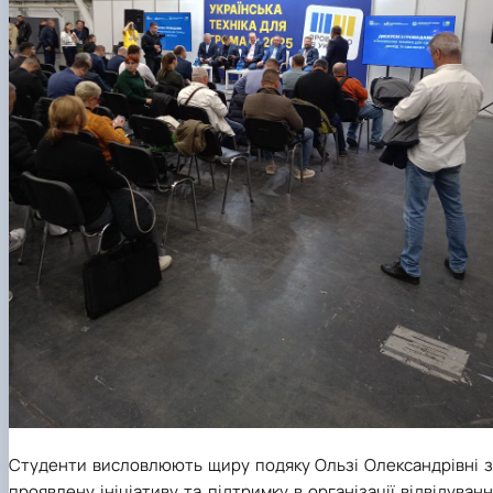
Студенти висловлюють щиру подяку Ользі Олександрівні з
проявлену ініціативу та підтримку в організації відвідуван