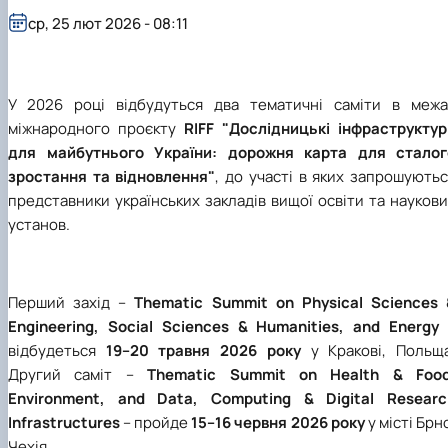
ср, 25 лют 2026 - 08:11
У 2026 році відбудуться два тематичні саміти в межа
міжнародного проєкту
RIFF "Дослідницькі інфраструктур
для майбутнього України: дорожня карта для сталог
зростання та відновлення"
, до участі в яких запрошують
представники українських закладів вищої освіти та науков
установ.
Перший захід
–
Thematic Summit on Physical Sciences 
Engineering, Social Sciences & Humanities, and Energy
відбудеться
19–20 травня 2026 року
у Кракові, Польща
Другий саміт
–
Thematic Summit on Health & Food
Environment, and Data, Computing & Digital Researc
Infrastructures
–
пройде
15–16 червня 2026 року
у місті Брн
Чехія.