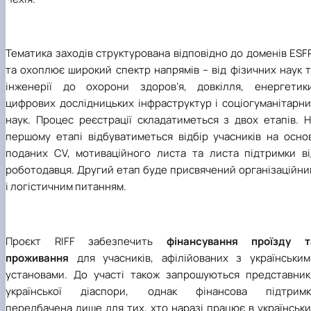
Тематика заходів структурована відповідно до доменів ESF
та охоплює широкий спектр напрямів
–
від фізичних наук 
інженерії до охорони здоров’я, довкілля, енергетики
цифрових дослідницьких інфраструктур і соціогуманітарни
наук. Процес реєстрації складатиметься з двох етапів. Н
першому етапі відбуватиметься відбір учасників на основ
поданих CV, мотиваційного листа та листа підтримки ві
роботодавця. Другий етап буде присвячений організаційни
і логістичним питанням.
Проєкт RIFF забезпечить
фінансування проїзду т
проживання
для учасників, афілійованих з українським
установами. До участі також запрошуються представник
української діаспори, однак фінансова підтримк
передбачена лише для тих, хто наразі працює в українськ