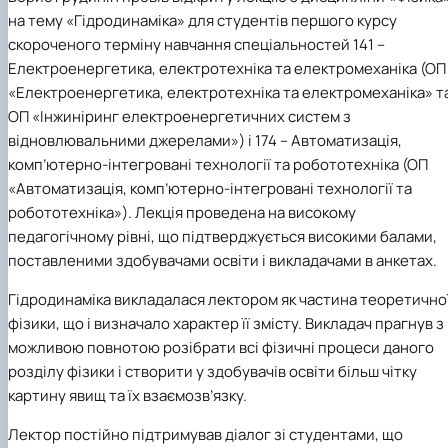
на тему «Гідродинаміка» для студентів першого курсу
скороченого терміну навчання спеціальностей 141 –
Електроенергетика, електротехніка та електромеханіка (ОП
«Електроенергетика, електротехніка та електромеханіка» т
ОП «Інжиніринг електроенергетичних систем з
відновлювальними джерелами») і 174 – Автоматизація,
комп’ютерно-інтегровані технології та робототехніка (ОП
«Автоматизація, комп’ютерно-інтегровані технології та
робототехніка»). Лекція проведена на високому
педагогічному рівні, що підтверджується високими балами,
поставленими здобувачами освіти і викладачами в анкетах.
Гідродинаміка викладалася лектором як частина теоретично
фізики, що і визначало характер її змісту. Викладач прагнув з
можливою повнотою розібрати всі фізичні процеси даного
розділу фізики і створити у здобувачів освіти більш чітку
картину явищ та їх взаємозв’язку.
Лектор постійно підтримував діалог зі студентами, що