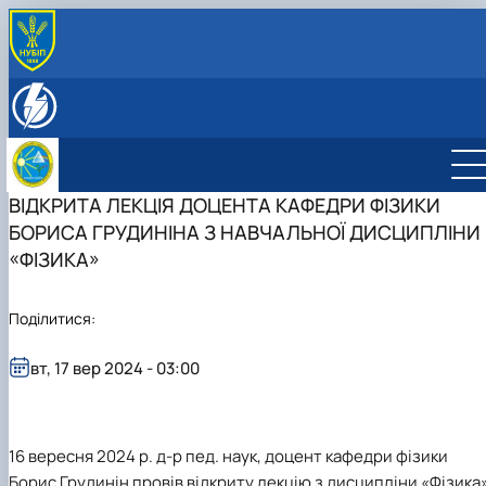
ПРО НАС
Історія кафедри
СКЛАД КАФЕДРИ
Співробітники кафедри фізики
НАУКОВО-ІНОВАЦІЙНА ДІЯЛЬНІСТЬ
Напрями наукових досліджень
ОСВІТНЯ ДІЯЛЬНІСТЬ
Студентські наукові гуртки
Робочі програми
ВІДКРИТА ЛЕКЦІЯ ДОЦЕНТА КАФЕДРИ ФІЗИКИ
Електронні навчальні курси
БОРИСА ГРУДИНІНА З НАВЧАЛЬНОЇ ДИСЦИПЛІНИ
Навчальна література
«ФІЗИКА»
Дисципліни, які викладаються на кафедрі
Навчальні лабораторії
Поділитися:
вт, 17 вер 2024 - 03:00
16 вересня 2024 р. д-р пед. наук, доцент кафедри фізики
Борис Грудинін провів відкриту лекцію з дисципліни «Фізика