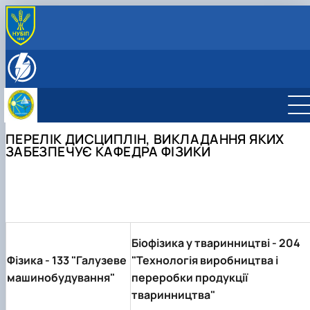
ПРО НАС
Історія кафедри
СКЛАД КАФЕДРИ
Співробітники кафедри фізики
НАУКОВО-ІНОВАЦІЙНА ДІЯЛЬНІСТЬ
Напрями наукових досліджень
ОСВІТНЯ ДІЯЛЬНІСТЬ
Студентські наукові гуртки
Робочі програми
ПЕРЕЛІК ДИСЦИПЛІН, ВИКЛАДАННЯ ЯКИХ
Електронні навчальні курси
ЗАБЕЗПЕЧУЄ КАФЕДРА ФІЗИКИ
Навчальна література
Дисципліни, які викладаються на кафедрі
Навчальні лабораторії
Біофізика у тваринництві -
204
Фізика -
133 "Галузеве
"Технологія виробництва і
машинобудування"
переробки продукції
тваринництва"