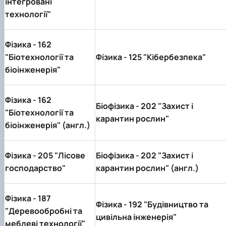
інтегровані
технології"
Фізика -
162
"Біотехнології та
Фізика -
125 "Кібербезпека"
біоінженерія"
Фізика -
162
Біофізика -
202 "Захист і
"Біотехнології та
карантин рослин"
біоінженерія" (англ.)
Фізика -
205 "Лісове
Біофізика -
202 "Захист і
господарство"
карантин рослин"
(англ.)
Фізика -
187
Фізика -
192 "Будівництво та
"Деревообробні та
цивільна інженерія"
меблеві технології"