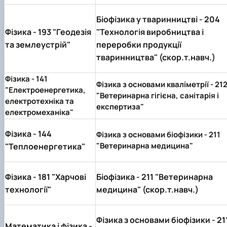
Біофізика у тваринництві -
204
Фізика -
193 "Геодезія
"Технологія виробництва і
та землеустрій"
переробки продукції
тваринництва" (скор.т.навч.)
Фізика - 141
Фізика з основами кваліметрії - 21
"Електроенергетика,
"Ветеринарна гігієна, санітарія і
електротехніка та
експертиза"
електромеханіка"
Фізика -
144
Фізика з основами біофізики - 211
"Ветеринарна медицина"
"Теплоенергетика"
Фізика -
181 "Харчові
Біофізика -
211 "Ветеринарна
технології"
медицина" (скор.т.навч.)
Фізика з основами біофізики -
21
Математика і фізика -