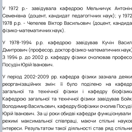
У 1972 р.- завідувала кафедрою Мельничук Антонін
Семенівна (доцент, кандидат педагогічних наук);
у
1972
1978 р.р. - Чепелев Віктор Васильович (доцент, кандида
фізико-математичних наук).
У 1978-1994 р.р. кафедрою завідував Кучін Васил
Дмитрович (професор, доктор фізико-математичних наук)
З 1994 р. до 2002 р
.
кафедру фізики очолював професо
Посудін Юрій Іванович.
У період 2002-2009 рр. кафедра фізики зазнала деяки
реорганізаційних змін: її було поділено на кафедр
загальної та технічної фізики і кафедру біофізики
Кафедрою загальної та технічної фізики завідував Бойк
Володимир Васильович, кафедру біофізики очолив Посуді
Юрій Іванович. За ці роки обидві кафедри функціонували 
режимі максимальної співпраці, маючи спільні науков
інтереси. Результатом такої діяльності став ряд спільни