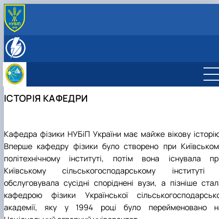
ПРО НАС
Історія кафедри
СКЛАД КАФЕДРИ
Співробітники кафедри фізики
НАУКОВО-ІНОВАЦІЙНА ДІЯЛЬНІСТЬ
Напрями наукових досліджень
ОСВІТНЯ ДІЯЛЬНІСТЬ
Студентські наукові гуртки
Робочі програми
ІСТОРІЯ КАФЕДРИ
Електронні навчальні курси
Навчальна література
Дисципліни, які викладаються на кафедрі
Навчальні лабораторії
Кафедра фізики НУБіП України має майже вікову історію
Вперше кафедру фізики було створено при Київськом
політехнічному інституті, потім вона існувала пр
Київському сільськогосподарському інституті 
обслуговувала сусідні споріднені вузи, а пізніше стал
кафедрою фізики Української сільськогосподарсько
академії, яку у 1994 році було перейменовано н