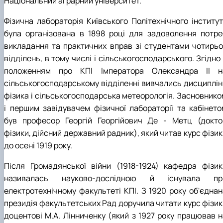
Національний аграрний університет.
Фізична лабораторія Київського Політехнічного інститут
була організована в 1898 році для задоволення потре
викладання та практичних вправ зі студентами чотирьо
відділень, в тому числі і сільськогосподарського. Згідно
положенням про КПІ Імператора Олександра ІІ н
сільськогосподарському відділенні вивчались дисциплін
фізика і сільськогосподарська метеорологія. Засновнико
і першим завідувачем фізичної лабораторії та кабінето
був професор Георгій Георгійович Де - Метц (докто
фізики, дійсний державний радник), який читав курс фізи
до осені 1919 року.
Після Громадянської війни (1918-1924) кафедра фізик
називалась науково-дослідною й існувала пр
електротехнічному факультеті КПІ. З 1920 року об'єднан
президія факультетських Рад доручила читати курс фізик
доцентові М.А. Лінниченку (який з 1927 року працював н