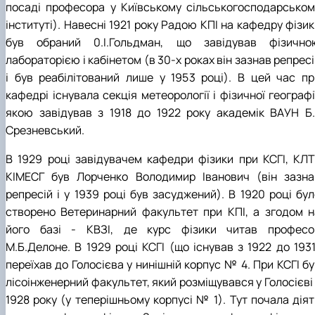
посаді професора у Київському сільськогосподарськом
інституті). Навесні 1921 року Радою КПІ на кафедру фізи
був обраний 0.І.Гольдман, що завідував фізично
лабораторією і кабінетом (в 30-х роках він зазнав репрес
і був реабілітований лише у 1953 році). В цей час пр
кафедрі існувала секція метеорології і фізичної географі
якою завідував з 1918 до 1922 року академік ВАУН Б.І
Срезневський.
В 1929 році завідувачем кафедри фізики при КСГІ, КЛТІ
КІМЕСГ був Лорченко Володимир Іванович (він зазна
репресій і у 1939 році був засуджений). В 1920 році бул
створено Ветеринарний факультет при КПІ, а згодом н
його базі - КВЗІ, де курс фізики читав професо
М.Б.Делоне. В 1929 році КСГІ (що існував з 1922 до 1931
переїхав до Голосієва у нинішній корпус № 4. При КСГІ б
лісоінженерний факультет, який розміщувався у Голосієві
1928 року (у теперішньому корпусі № 1). Тут почала діят