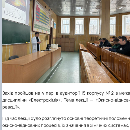
Захід пройшов на 4 парі в аудиторії 15 корпусу №2 в меж
дисципліни «Електрохімія». Тема лекції — «Окисно-віднов
реакції».
Під час лекції було розглянуто основні теоретичні положен
окисно-відновних процесів, їх значення в хімічних системах,