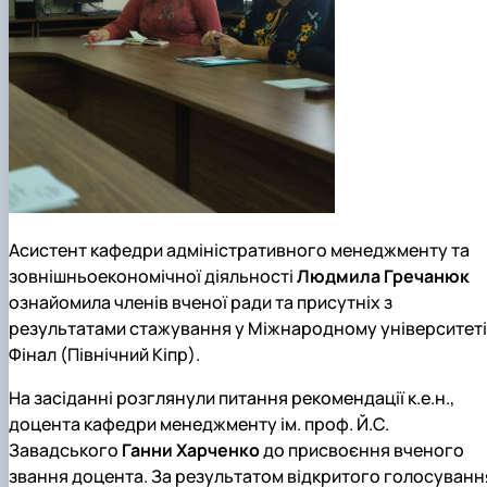
Асистент кафедри адміністративного менеджменту та
зовнішньоекономічної діяльності
Людмила Гречанюк
ознайомила членів вченої ради та присутніх з
результатами стажування у Міжнародному університеті
Фінал (Північний Кіпр).
На засіданні розглянули питання рекомендації к.е.н.,
доцента кафедри менеджменту ім. проф. Й.С.
Завадського
Ганни Харченко
до присвоєння вченого
звання доцента. За результатом відкритого голосуванн