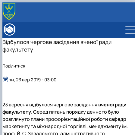
ПРО ФАКУЛЬТЕТ
Історія факультету
КАФЕДРИ
Відбулося чергове засідання вченої ради
Адміністрація факультету
ОСВІТНЯ ДІЯЛЬНІСТЬ
факультету
Бакалаврат
ВСТУПНИКУ
Магістратура
Загальна інформація
МІЖНАРОДНА ДІЯЛЬНІСТЬ
Розклад
Бакалавр
Міжнародні партнери
ВЧЕНА РАДА
Поділитися:
Підготовка аспірантів
Магістр
Міжнародні програми з можливістю отримання
РАДА РОБОТОДАВЦІВ
Науково-дослідна робота
Доктор філософії (PhD)
подвійних дипломів (Double Degree Pr…
пн, 23 вер 2019 - 03:00
Практичне навчання
Англомовна магістратура/ English speaking MSc
Виховна та спортивна робота
Program in Management
Сенат студентської організації факультету
Стипендія
23 вересня відбулося чергове засідання
вченої ради
факультету
. Серед питань порядку денного було
розглянуто плани профорієнтаційної роботи кафедр
маркетингу та міжнародної торгівлі, менеджменту ім.
проф. Й. С. Завадського, адміністративного