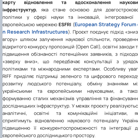
карту відновлення та вдосконалення наукови
інфраструктур
, яка стане основою для довгостроково
політики у сфері науки та інновацій, інтегрованої 
European Strategy Forum 
європейською мережею
ESFRI
(
n Research Infrastructures
). Проєкт поєднує підхід «зни
вгору» шляхом залучення наукової спільноти, проведенн
відкритого конкурсу пропозицій (Open Call), освітні заходи 
підвищення обізнаності потенційних заявників, з підходо
«зверху вниз», що передбачає консультації з урядом
політиками та міжнародними експертами. Особливу уваг
RIFF приділяє підтримці зеленого та цифрового переходу
розвитку людського потенціалу, обміну знаннями мі
українськими та європейськими науковцями, а тако
формуванню сталих механізмів управління та фінансуванн
дослідницьких інфраструктур. У межах проєкту реалізують
аналітичні, освітні та комунікаційні ініціативи, як
сприятимуть відновленню наукового потенціалу України
підвищенню її конкурентоспроможності та інтеграції д
європейського дослідницького простору.