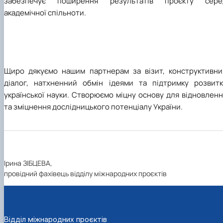
забезпечує поширення результатів проєкту сере
академічної спільноти.
Щиро дякуємо нашим партнерам за візит, конструктивни
діалог, натхненний обмін ідеями та підтримку розвитк
української науки. Створюємо міцну основу для відновлен
та зміцнення дослідницького потенціалу України.
Ірина ЗІБЦЕВА,
провідний фахівець відділу міжнародних проєктів
Відділ міжнародних проєктів