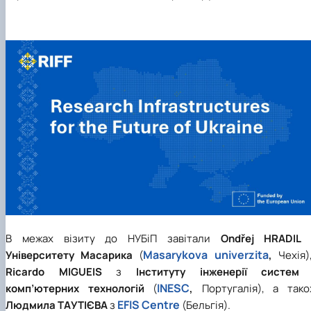
В межах візиту до НУБіП завітали
Ondřej HRADIL
Masarykova univerzita
Університету Масарика
(
,
Чехія)
Ricardo MIGUEIS
з
Інституту інженерії систем 
INESC
комп’ютерних технологій
(
,
Португалія), а тако
EFIS Centre
Людмила ТАУТІЄВА
з
(Бельгія).