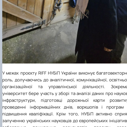
У межах проєкту RIFF НУБіП України виконує багатовектор
роль, долучаючись до аналітичної, комунікаційної, освітньо
організаційної та управлінської діяльності. Зокрема
університет бере участь у зборі та аналізі даних про науко
інфраструктури, підготовці дорожньої карти розвитку
проведенні інформаційних днів, воркшопів і програм 
підвищення кваліфікації. Крім того, НУБіП активно сприя
залученню українських науковців до європейських ініціатив