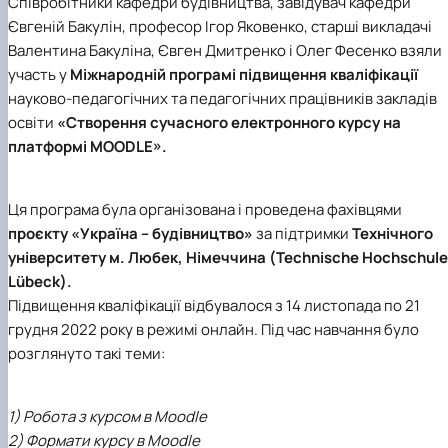
Співробітники кафедри будівництва, завідувач кафедри
Євгеній Бакулін, професор Ігор Яковенко, старші викладачі
Валентина Бакуліна, Євген Дмитренко і Олег Фесенко взяли
участь у
Міжнародній програмі підвищення кваліфікації
науково-педагогічних та педагогічних працівників закладів
освіти
«Створення сучасного електронного курсу на
платформі MOODLE».
Ця програма була організована і проведена фахівцями
проєкту «Україна – будівництво»
за підтримки
Технічного
університету м. Любек, Німеччина (Technische Hochschule
Lübeck).
Підвищення кваліфікації відбувалося з 14 листопада по 21
грудня 2022 року в режимі онлайн. Під час навчання було
розглянуто такі теми:
1) Робота з курсом в Moodle
2) Формати курсу в Moodle