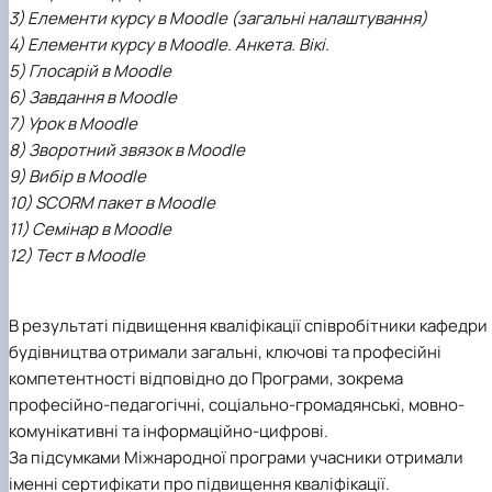
3) Елементи курсу в Moodle (загальні налаштування)
4) Елементи курсу в Moodle. Анкета. Вікі.
5) Глосарій в Moodle
6) Завдання в Moodle
7) Урок в Moodle
8) Зворотний звязок в Moodle
9) Вибір в Moodle
10) SCORM пакет в Moodle
11) Семінар в Moodle
12) Тест в Moodle
В результаті підвищення кваліфікації співробітники кафедри
будівництва отримали загальні, ключові та професійні
компетентності відповідно до Програми, зокрема
професійно-педагогічні, соціально-громадянські, мовно-
комунікативні та інформаційно-цифрові.
За підсумками Міжнародної програми учасники отримали
іменні сертифікати про підвищення кваліфікації.