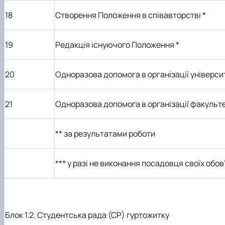
1
8
Створення Положення в співавторстві
*
1
9
Редакція існуючого Положення
*
20
Одноразова допомога в організації універси
2
1
Одноразова допомога в організації
факульт
** за результатами роботи
***
у разі не виконання посадовця своїх обов’
Блок 1.2. Студентська рада (СР) гуртожитку