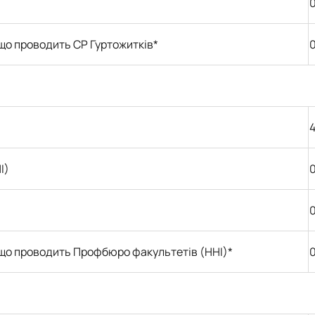
0
 що проводить СР Гуртожитків*
І)
0
, що проводить Профбюро факультетів (ННІ)*
0