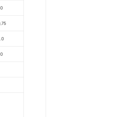
.0
,
75
2
.0
.0