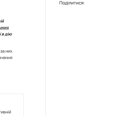
Поділитися:
ій
чних
 в дію
 за них
ачення
тивній