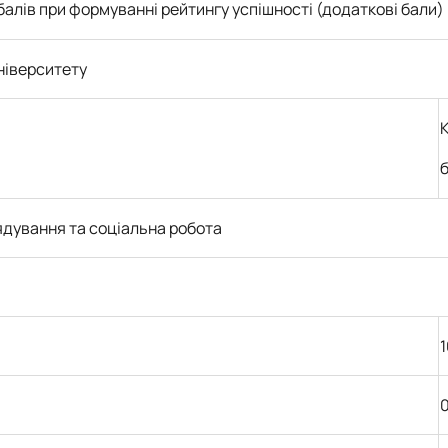
балів при формуванні рейтингу успішності
(додаткові бали)
університету
К
ядування та соціальна
робота
1
0