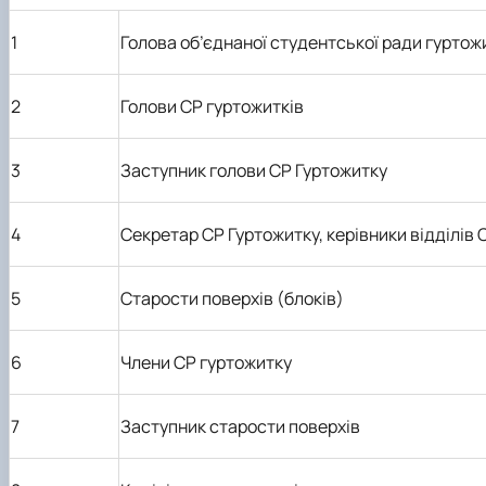
1
Голова об’єднаної студентської ради гуртож
2
Голови СР гуртожитків
3
Заступник голови СР Гуртожитку
4
Секретар СР Гуртожитку, керівники відділів 
5
Старости поверхів (блоків)
6
Члени СР гуртожитку
7
Заступник старости поверхів