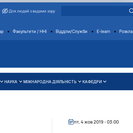
Для людей з вадами зору
ments
ар
Факультети / ННІ
Відділи/Служби
E-learn
Розкл
НАУКА
МІЖНАРОДНА ДІЯЛЬНІСТЬ
КАФЕДРИ
зпечення рівності у …
ти
пт, 4 жов 2019 - 03:00