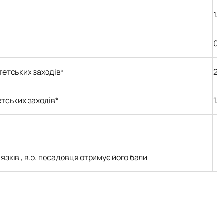
1
0
тетських заходів*
етських
заходів*
1
язків , в.о. посадовця отримує його бали