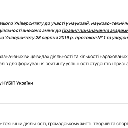
ашого Університету до участі у науковій, науково-технічн
діяльності внесено зміни до
Правил призначення академі
ю Університету 28 серпня 2019 р. протокол № 1 та уведені
зазначених вище видах діяльності та кількості нарахованих
лів для формування рейтингу успішності студентів і призн
у НУБіП України
-технічній діяльності, громадському житті, творчій та спор