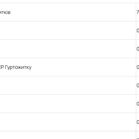
итків
7
0
0
СР Гуртожитку
0
0
0
0