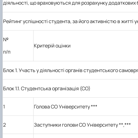
діяльності, що враховуються для розрахунку додаткових 
Рейтинг
успішності
студента, за
його активністю
в
житті 
№
Критерій оцінки
п
/
п
Блок 1.
Участь у діяльності органів студентського самовр
Блок 1.1. Студентська організація (СО)
1
Голова СО Університету
***
2
Заступники голови СО Університету **
,***