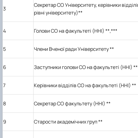
Секретар СО Університету, керівники в
ідділ
3
рівні університету)
**
4
Голови СО на факультеті (ННІ)
**,
**
*
5
Члени Вченої ради Університету **
6
Заступники голови СО на факультеті (ННІ) **
7
Керівники відділ
і
в СО на факультеті (ННІ) **
8
Секретар СО факультету (ННІ) **
9
Старости академічних груп **