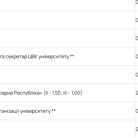
0
0
0
та секретар ЦВК університету **
0
0
а Республіка» (II - 1,50; III – 1,00)
анізації університету
**
0
2