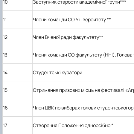
10
Заступник старости академічної групи**
*
11
Члени
команди
СО Університету **
12
Член Вченої ради факультету**
13
Члени команди СО факультету (ННІ), Голова 
14
Студентські куратори
1
5
Отримання призових місць на фестивалі «Аграрн
16
Член ЦВК по виборах голови студентської орг
17
Створення Положення одноосібно
*