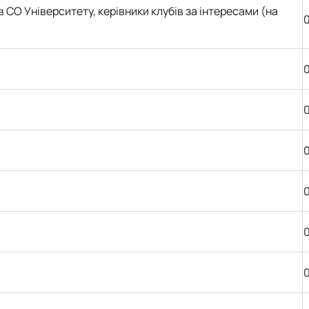
ів
СО Університету, керівники клубів за інтересами
(на
0
0
0
0
0
0
0