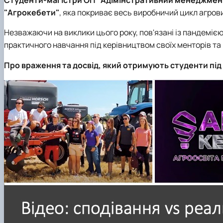
Виховна та спортивна робота
"Агрокебети"
, яка покриває весь виробничий цикл агров
Сенат студентської організації факультету
Стипендія
Незважаючи на виклики цього року, пов'язані із пандеміє
практичного навчання під керівництвом своїх менторів та 
Про враження та досвід, який отримують студенти під