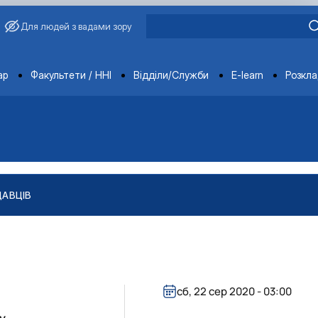
Для людей з вадами зору
ments
ар
Факультети / ННІ
Відділи/Служби
E-learn
Розкл
ДАВЦІВ
сб, 22 сер 2020 - 03:00
у