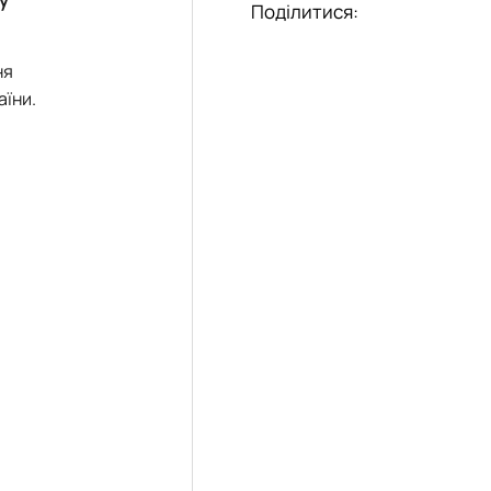
Поділитися:
ня
аїни.