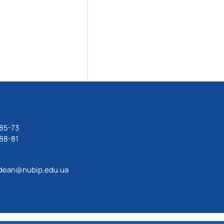
85-73
88-81
dean@nubip.edu.ua