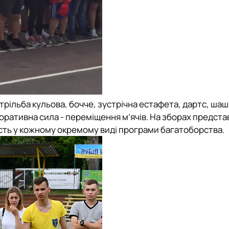
трільба кульова, бочче, зустрічна естафета, дартс, шаш
оративна сила - переміщення м’ячів. На зборах предста
ть у кожному окремому виді програми багатоборства.