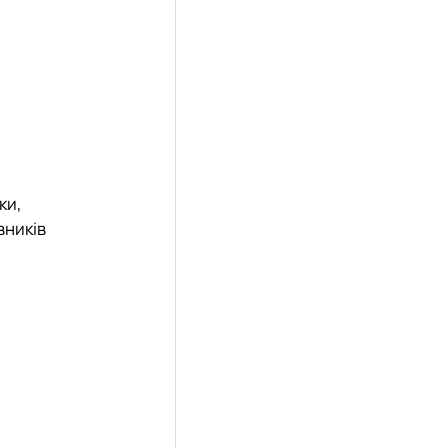
ки,
вників