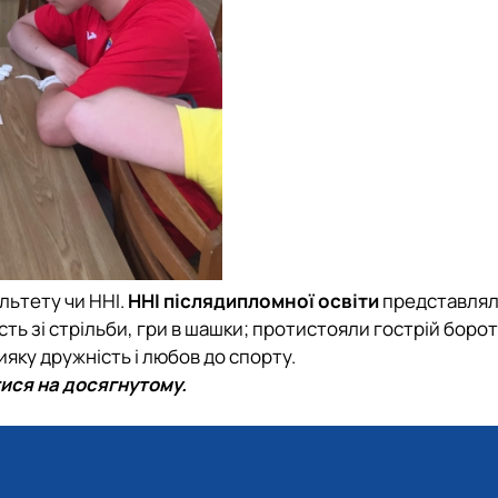
льтету чи ННІ.
ННІ післядипломної освіти
представлял
ть зі стрільби, гри в шашки; протистояли гострій бороть
ияку дружність і любов до спорту.
тися на досягнутому.