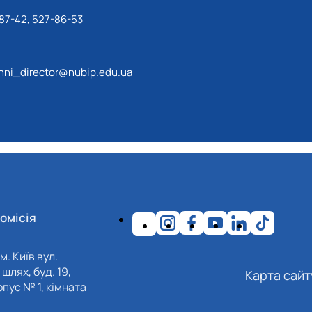
87-42, 527-86-53
ni_director@nubip.edu.ua
омісія
м. Київ вул.
шлях, буд. 19,
Карта сайт
пус № 1, кімната