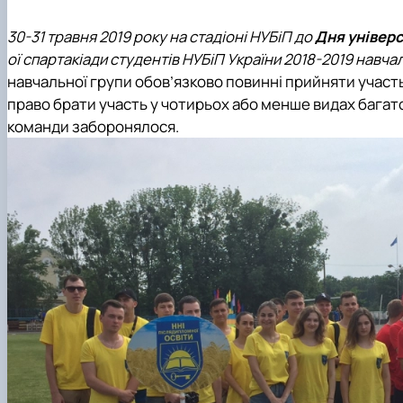
30-31 травня 2019 року на стадіоні НУБіП до
Дня універ
ої спартакіади студентів НУБіП України 2018-2019 навча
навчальної групи обов’язково повинні прийняти участь
право брати участь у чотирьох або менше видах багато
команди заборонялося.