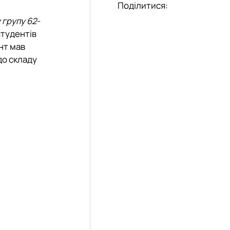
Поділитися:
 групу 62-
студентів
нт мав
до складу