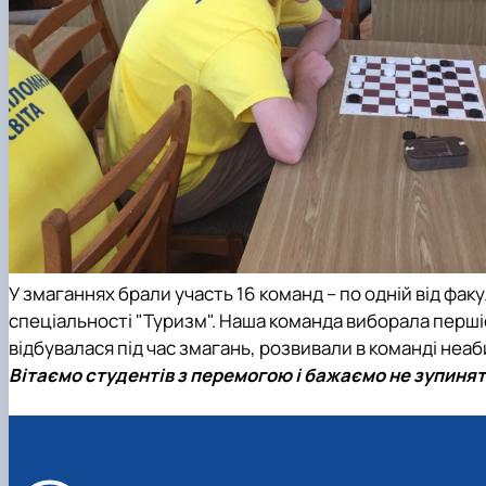
У змаганнях брали участь 16 команд – по одній від факу
спеціальності "Туризм". Наша команда
виборала першіс
відбувалася під час змагань, розвивали в команді неаб
Вітаємо студентів з перемогою і бажаємо не зупиня