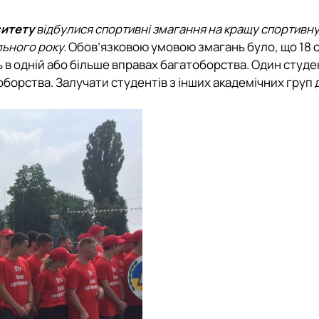
ситету
відбулися спортивні змагання на кращу спортивну
льного року.
Обов’язковою умовою змагань було, що 18 
 в одній або більше вправах багатоборства. Один студе
борства. Залучати студентів з інших академічних груп 