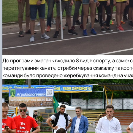
До програми змагань входило 8 видів спорту, а саме: с
перетягування канату, стрибки через скакалку та корп
команди було проведено жеребкування команд на учас