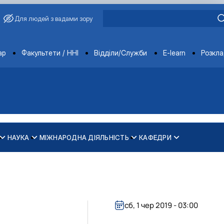
Для людей з вадами зору
ments
ар
Факультети / ННІ
Відділи/Служби
E-learn
Розкл
НАУКА
МІЖНАРОДНА ДІЯЛЬНІСТЬ
КАФЕДРИ
зпечення рівності у …
ти
сб, 1 чер 2019 - 03:00