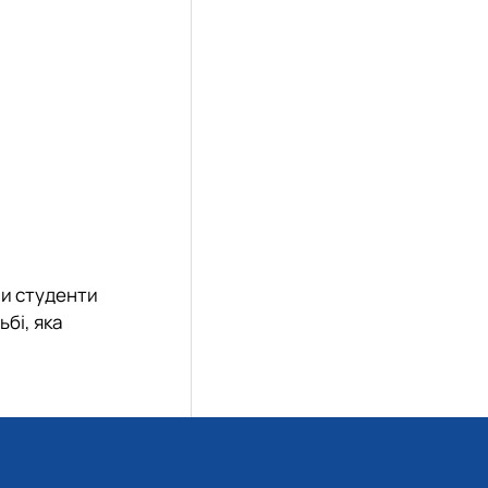
и студенти
бі, яка