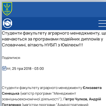
ПРО ФАКУЛЬТЕТ
Історія факультету
КАФЕДРИ
Студенти факультету аграрного менеджменту, щ
Адміністрація факультету
ОСВІТНЯ ДІЯЛЬНІСТЬ
навчаються за програмами подвійних дипломів у
Бакалаврат
ВСТУПНИКУ
Магістратура
Загальна інформація
Словаччині, вітають НУБіП з Ювілеєм!!!
МІЖНАРОДНА ДІЯЛЬНІСТЬ
Розклад
Бакалавр
Міжнародні партнери
ВЧЕНА РАДА
Підготовка аспірантів
Магістр
Міжнародні програми з можливістю отримання
РАДА РОБОТОДАВЦІВ
Поділитися:
Науково-дослідна робота
Доктор філософії (PhD)
подвійних дипломів (Double Degree Pr…
Практичне навчання
Англомовна магістратура/ English speaking MSc
пт, 25 тра 2018 - 03:00
Виховна та спортивна робота
Program in Management
Сенат студентської організації факультету
Стипендія
Студенти факультету аграрного менеджменту
Єлизавета
Синецька
(магістр програми "Менеджмент
зовнішньоекономічної діяльності"), П
етро Чулков, Андрій
Потапенко
(магістри програми "Адміністративний