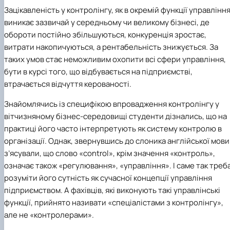
Зацікавленість у контролінгу, як в окремій функції управлінн
виникає зазвичай у середньому чи великому бізнесі, де
обороти постійно збільшуються, конкуренція зростає,
витрати накопичуються, а рентабельність знижується. За
таких умов стає неможливим охопити всі сфери управління,
бути в курсі того, що відбувається на підприємстві,
втрачається відчуття керованості.
Знайомлячись із специфікою впровадження контролінгу у
вітчизняному бізнес-середовищі студенти дізнались, що на
практиці його часто інтерпретують як систему контролю в
організації. Однак, звернувшись до слоника англійської мови
з’ясували, що слово «control», крім значення «контроль»,
означає також «регулювання», «управління». І саме так треб
розуміти його сутність як сучасної концепції управління
підприємством. А фахівців, які виконують такі управлінські
функції, прийнято називати «спеціалістами з контролінгу»,
але не «контролерами».