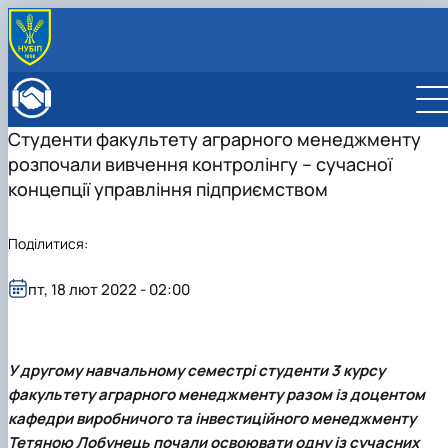
ПРО ФАКУЛЬТЕТ
Історія факультету
КАФЕДРИ
Студенти факультету аграрного менеджменту
Адміністрація факультету
ОСВІТНЯ ДІЯЛЬНІСТЬ
розпочали вивчення контролінгу – сучасної
Бакалаврат
ВСТУПНИКУ
Магістратура
Загальна інформація
концепції управління підприємством
МІЖНАРОДНА ДІЯЛЬНІСТЬ
Розклад
Бакалавр
Міжнародні партнери
ВЧЕНА РАДА
Підготовка аспірантів
Магістр
Міжнародні програми з можливістю отримання
РАДА РОБОТОДАВЦІВ
Поділитися:
Науково-дослідна робота
Доктор філософії (PhD)
подвійних дипломів (Double Degree Pr…
Практичне навчання
Англомовна магістратура/ English speaking MSc
пт, 18 лют 2022 - 02:00
Виховна та спортивна робота
Program in Management
Сенат студентської організації факультету
Стипендія
У другому навчальному семестрі студенти 3 курсу
факультету аграрного менеджменту разом із доцентом
кафедри виробничого та інвестиційного менеджменту
Тетяною Лобунець почали освоювати одну із сучасних