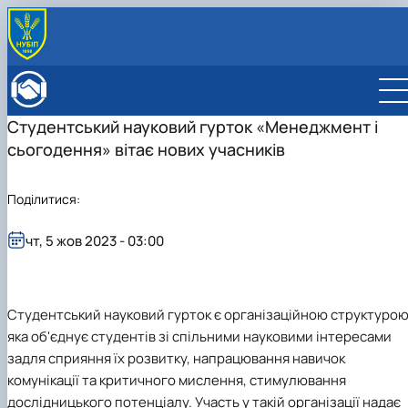
ПРО ФАКУЛЬТЕТ
Історія факультету
КАФЕДРИ
Студентський науковий гурток «Менеджмент і
Адміністрація факультету
ОСВІТНЯ ДІЯЛЬНІСТЬ
сьогодення» вітає нових учасників
Бакалаврат
ВСТУПНИКУ
Магістратура
Загальна інформація
МІЖНАРОДНА ДІЯЛЬНІСТЬ
Розклад
Бакалавр
Міжнародні партнери
ВЧЕНА РАДА
Поділитися:
Підготовка аспірантів
Магістр
Міжнародні програми з можливістю отримання
РАДА РОБОТОДАВЦІВ
Науково-дослідна робота
Доктор філософії (PhD)
подвійних дипломів (Double Degree Pr…
чт, 5 жов 2023 - 03:00
Практичне навчання
Англомовна магістратура/ English speaking MSc
Виховна та спортивна робота
Program in Management
Сенат студентської організації факультету
Стипендія
Студентський науковий гурток є організаційною структурою
яка об'єднує студентів зі спільними науковими інтересами
задля сприяння їх розвитку, напрацювання навичок
комунікації та критичного мислення, стимулювання
дослідницького потенціалу. Участь у такій організації надає