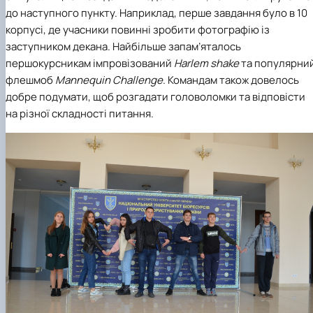
до наступного пункту. Наприклад,
перше завдання було в 10
корпусі, де учасники повинні зробити фотографію із
заступником декана. Найбільше запам’яталось
першокурсникам імпровізований
Harlem
shake
та популярни
флешмоб
Mannequin
Challenge
. Командам також довелось
добре подумати, щоб розгадати головоломки та відповісти
на різної складності питання.