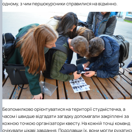
одному, з чим першокурсники
справилися на відмінно
.
Безпомилково орієнтуватися на територ
ії
студмісте
чка
, а
часом і швидше відгадати загадку допомагали закріплені за
кожною точкою
організатори квесту
. На кожній точці команд
очікували цікаві завдання.
П
одолавши їх, вони могли рухатис