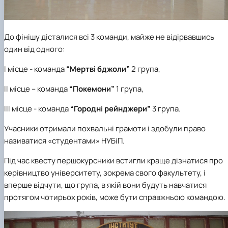
До фінішу дісталися всі 3 команди
, майже не відірвавшись
один від одного:
І місце -
команда
“
Мертві бджоли
”
2 група
,
ІІ
місце – команда
“
Покемони
”
1 група,
ІІІ місце - команда
“
Городні рейнджери
”
3 група.
Учасники отримали похвальні грамоти і здобули право
називатися «студентами» НУБіП.
Під час квесту першокурсники встигли краще дізнатися про
керівництво університету, зокрема свого факультету, і
вперше відчути, що група, в якій вони будуть навчатися
протягом чотирьох років, може бути справжньою командою.