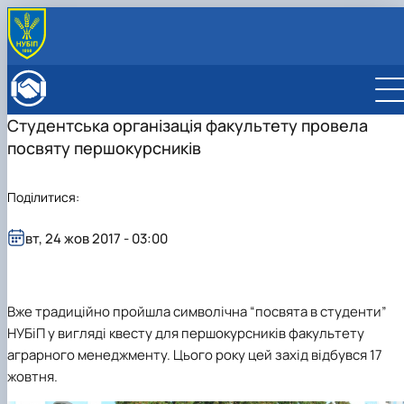
ПРО ФАКУЛЬТЕТ
Історія факультету
КАФЕДРИ
Студентська організація факультету провела
Адміністрація факультету
ОСВІТНЯ ДІЯЛЬНІСТЬ
посвяту першокурсників
Бакалаврат
ВСТУПНИКУ
Магістратура
Загальна інформація
МІЖНАРОДНА ДІЯЛЬНІСТЬ
Розклад
Бакалавр
Міжнародні партнери
ВЧЕНА РАДА
Поділитися:
Підготовка аспірантів
Магістр
Міжнародні програми з можливістю отримання
РАДА РОБОТОДАВЦІВ
Науково-дослідна робота
Доктор філософії (PhD)
подвійних дипломів (Double Degree Pr…
вт, 24 жов 2017 - 03:00
Практичне навчання
Англомовна магістратура/ English speaking MSc
Виховна та спортивна робота
Program in Management
Сенат студентської організації факультету
Стипендія
Вже традиційно пройшла символічна
“
посвята в студенти
”
НУБіП у вигляді
квесту для першокурсників
факультету
аграрного менеджменту
. Цього року цей захід відбувся 17
жовтня.