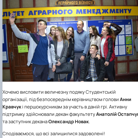
Хочемо висловити величезну подяку Студентській
організації, під безпосереднім керівництвом голови
Анни
Кравчук
і першокурсникам за участь в даній грі. Активну
підтримку здійснювали
декан факультету
Анатолій Остапчу
та
заступник декана
Олександр
Новак
.
Сподіваємося, що всі залишилися задоволені!