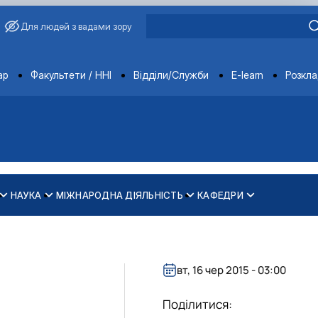
Для людей з вадами зору
ments
ар
Факультети / ННІ
Відділи/Служби
E-learn
Розкл
НАУКА
МІЖНАРОДНА ДІЯЛЬНІСТЬ
КАФЕДРИ
зпечення рівності у …
ти
вт, 16 чер 2015 - 03:00
Поділитися: