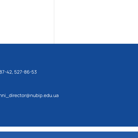
87-42, 527-86-53
ni_director@nubip.edu.ua