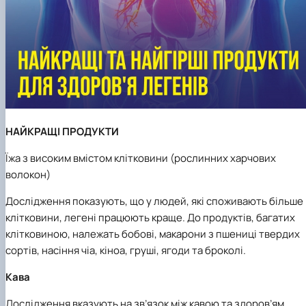
НАЙКРАЩІ ПРОДУКТИ
Їжа з високим вмістом клітковини (рослинних харчових
волокон)
Дослідження показують, що у людей, які споживають більше
клітковини, легені працюють краще. До продуктів, багатих
клітковиною, належать бобові, макарони з пшениці твердих
сортів, насіння чіа, кіноа, груші, ягоди та броколі.
Кава
Дослідження вказують на зв’язок між кавою та здоров’ям