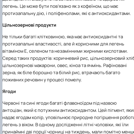
легень. Це може бути пов’язано як з кофеїном, що має
протизапальну дію, і поліфенолами, які є антиоксидантами.
Цільнозернові продукти
Не тільки багаті клітковиною, яка має антиоксидантні та
протизапальні властивості, але й корисними для легень
вітаміном Е, селеном та незамінними жирними кислотами.
Серед таких продуктів: коричневий рис, цільнозерновий хлі
цільнозернові макарони, овес, кіноа та ячмінь. Рафіновані
зерна, як біле борошно та білий рис, втрачають багато
поживних речовин у процесі помелу.
Ягоди
Червоні та сині ягоди багаті флавоноїдом під назвою
антоціан, який є потужним антиоксидантом. Цей пігмент, яки
надає ягодам колір, уповільнює природне погіршення робот
легень з віком. В одному дослідженні літні чоловіки, які їли
принаймні дві порції чорниці на тиждень, мали помітно менш