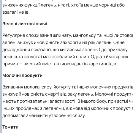
зниження функції легень, ніж ті, хто їв менше чорниці або
взагалі не їв.
Зелені листові овочі
Регулярне споживання шпинату, мангольду та іншої листово
зелені знижує ймовірність захворіти на рак легень. Одне
дослідження показало, що китайська зелень ( до прикладу,
пекінська капуста) має особливий вплив. Одна з ймовірних
причин — високий вміст антиоксидантів каротиноїдів.
Молочні продукти
Вживання молока, сиру, йогурту та інших молочних продукті
знижує ймовірність смерті від раку легень. Молочні продукт
мають протизапальні властивості. З іншого боку, при астмі ч
інших проблемах з легенями, відмова від молочних продукті
допомагає зменшити утворення слизу.
Томати