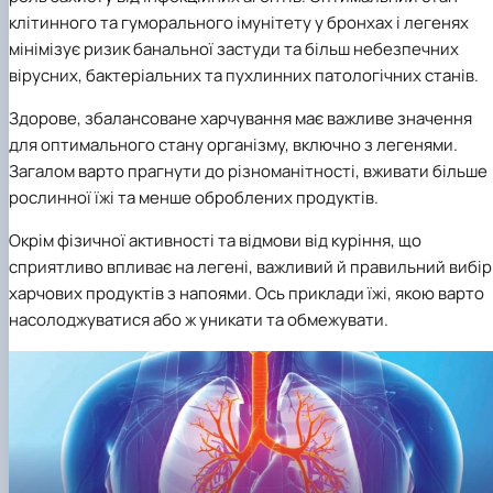
клітинного та гуморального імунітету у бронхах і легенях
мінімізує ризик банальної застуди та більш небезпечних
вірусних, бактеріальних та пухлинних патологічних станів.
Здорове, збалансоване харчування має важливе значення
для оптимального стану організму, включно з легенями.
Загалом варто прагнути до різноманітності, вживати більше
рослинної їжі та менше оброблених продуктів.
Окрім фізичної активності та відмови від куріння, що
сприятливо впливає на легені, важливий й правильний вибір
харчових продуктів з напоями. Ось приклади їжі, якою варто
насолоджуватися або ж уникати та обмежувати.