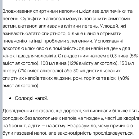
Зловживання спиртними напоями шкідливе для печінки та
легень. Сульфіти в алкоголі можуть погіршити симптоми
астми, а етанол впливає на клітини легень. У людей, які
вживають багато спиртного, більше шансів отримати
пневмонію та інші проблеми з легенями. У споживанні
алкоголю ключовою є помірність: один напій на день для
жінок і два для чоловіків. Стандартним напоєм є 0,3 пива (5%
вміст алкоголю), 100 мл вина (12% вмісту алкоголю), 150 мл
лікеру (7% вміст алкоголю) або 30 мл дистильованих
спиртних напоїв таких як джин, ром, горілка та віскі (40%
вміст алкоголю).
Солодкі напої.
Дослідження показало, що дорослі, які випивали більше п’ят
солодких безалкогольних напоїв на тиждень, частіше хворіл
на бронхіт, а діти — на астму. Незрозуміло, чому причиною
були газовані напої, але закономірність прослідковується.