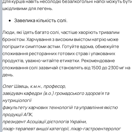
Для курців навіть несолодкі безалкогольні напої можуть бут
шкідливими для легень.
Завелика кількість солі.
Люди, які їдять багато солі, частіше хворіють тривалим
бронхітом. Харчування з високим вмістом натрію може
погіршити симптоми астми. Готуйте вдома, обмежуйте
споживання ресторанних готових страв і упакованих
продуктів, уважно читайте етикетки. Рекомендоване
споживання солі зазвичай становлять від 1500 до 2300 мг на
день.
Олег Швець, к.м.н., професор,
завідувач кафедри (в.о.) громадського здоров'я та
нутриціології
факультету харчових технологій та управління якістю
продукції АПК,
президент Асоціації дієтологів України,
лікар-терапевт вищої категорії, лікар-гастроентеролог