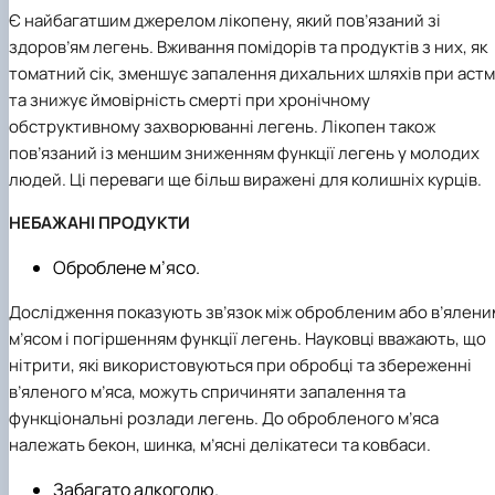
Є найбагатшим джерелом лікопену, який пов’язаний зі
здоров’ям легень. Вживання помідорів та продуктів з них, як
томатний сік, зменшує запалення дихальних шляхів при астм
та знижує ймовірність смерті при хронічному
обструктивному захворюванні легень. Лікопен також
пов’язаний із меншим зниженням функції легень у молодих
людей. Ці переваги ще більш виражені для колишніх курців.
НЕБАЖАНІ ПРОДУКТИ
Оброблене м’ясо.
Дослідження показують зв’язок між обробленим або в’ялени
м’ясом і погіршенням функції легень. Науковці вважають, що
нітрити, які використовуються при обробці та збереженні
в’яленого м’яса, можуть спричиняти запалення та
функціональні розлади легень. До обробленого м’яса
належать бекон, шинка, м’ясні делікатеси та ковбаси.
Забагато алкоголю.