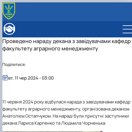
ПРО ФАКУЛЬТЕТ
Історія факультету
КАФЕДРИ
Проведено нараду декана з завідувачами кафедр
Адміністрація факультету
ОСВІТНЯ ДІЯЛЬНІСТЬ
факультету аграрного менеджменту
Бакалаврат
ВСТУПНИКУ
Магістратура
Загальна інформація
МІЖНАРОДНА ДІЯЛЬНІСТЬ
Розклад
Бакалавр
Міжнародні партнери
ВЧЕНА РАДА
Поділитися:
Підготовка аспірантів
Магістр
Міжнародні програми з можливістю отримання
РАДА РОБОТОДАВЦІВ
Науково-дослідна робота
Доктор філософії (PhD)
подвійних дипломів (Double Degree Pr…
вт, 11 чер 2024 - 03:00
Практичне навчання
Англомовна магістратура/ English speaking MSc
Виховна та спортивна робота
Program in Management
Сенат студентської організації факультету
Стипендія
11 червня 2024 року відбулася нарада з завідувачами кафедр
факультету аграрного менеджменту, організована деканом
Анатолієм Остапчуком. На нараді були присутні заступники
декана Лариса Карпенко та Людмила Чорненька.