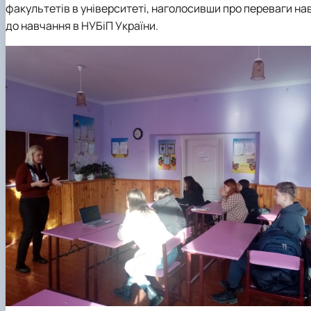
факультетів в університеті, наголосивши про переваги н
до навчання в НУБіП України.