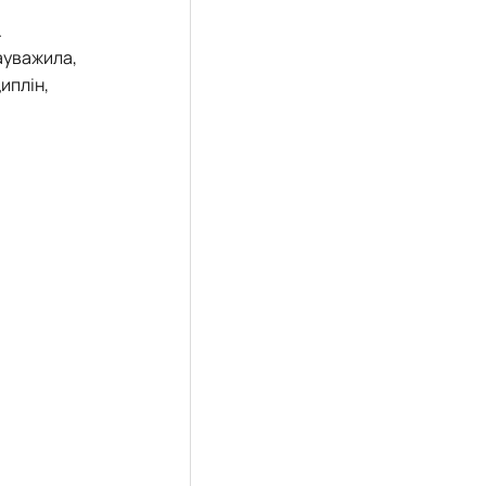
.
ауважила,
иплін,