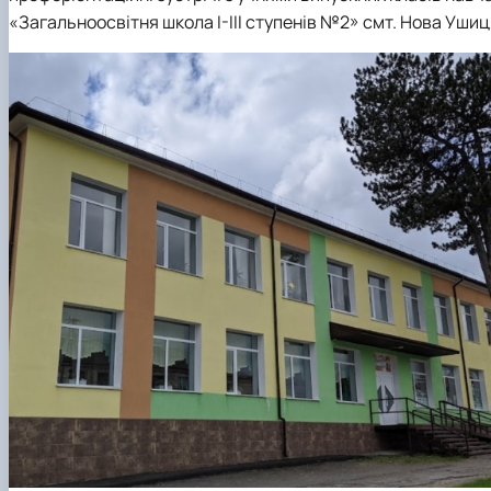
Виховна та спортивна робота
«Загальноосвітня школа I-III ступенів №2» смт. Нова Уши
Сенат студентської організації факультету
Стипендія