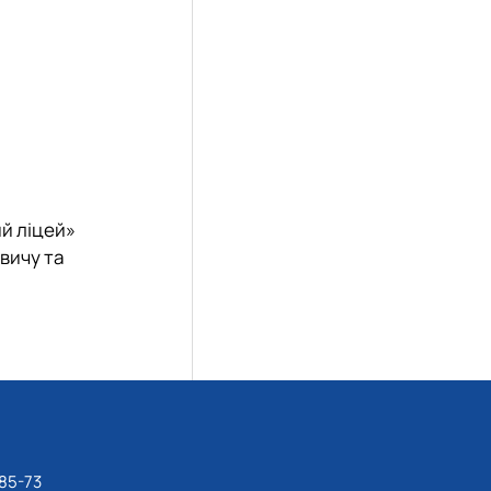
й ліцей»
овичу та
85-73