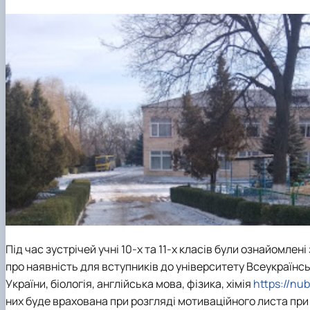
Під час зустрічей учні 10-х та 11-х класів були ознайомле
про наявність для вступників до університету Всеукраїнсь
України, біологія, англійська мова, фізика, хімія
https://nu
них буде врахована при розгляді мотиваційного листа при