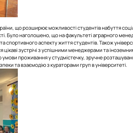
країни, що розширює можливості студентів набуття соц
сті. Було наголошено, що на факультеті аграрного мен
та спортивного аспекту життя студентів. Також універ
цікаві зустрічі з успішними менеджерами та іноземн
ро умови проживання у студмістечку, зручне розташуван
зпеки та взаємодію з кураторами груп в університеті.