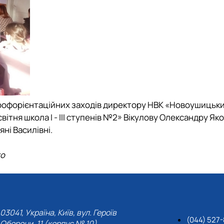
профорієнтаційних заходів директору НВК «Новоушицьки
вітня школа І - ІІІ ступенів №2» Вікулову Олександру Як
яні Василівні.
го
03041, Україна, Київ, вул. Героїв
(044) 527-
Оборони, 11 (корпус № 10)