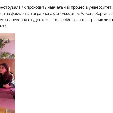
нструвала як проходить навчальний процес в університеті
ся на факультеті аграрного менеджменту. Альона Зоргач з
ує опанування студентами професійних знань з різних дисц
нт».