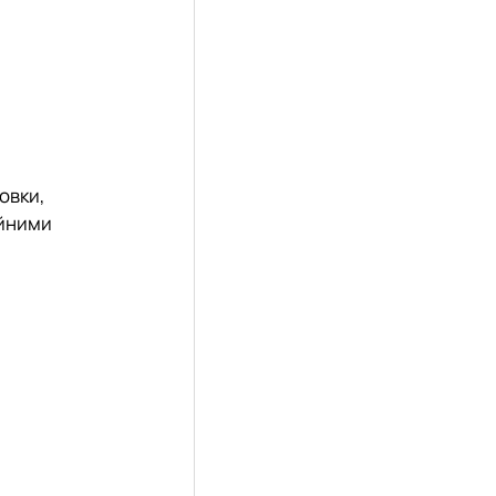
овки,
ійними