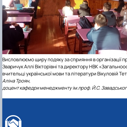
Висловлюємо щиру подяку за сприяння в організації 
Зваричук Аллі Вікторівні та директору НВК «Загальноос
вчительці української мови та літератури Вікуловій Тет
Аліна Троян,
доцент кафедри менеджменту ім.проф. Й.С. Завадсько