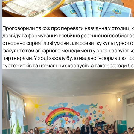
Проговорили також про переваги навчання у столиці 
досвіду та формування всебічно розвиненої особисто
створено сприятливі умови для розвитку культурного 
факультетом аграрного менеджменту організовуються 
партнерами.
У ході заходу було надано інформацію п
гуртожитків та навчальних корпусів, а також заходи бе