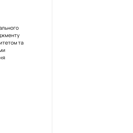
іального
еджменту
ситетом та
ими
ня