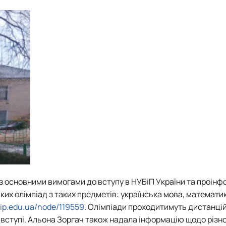
ні з основними вимогами до вступу в НУБіП України та проін
ких олімпіад з таких предметів: українська мова, математик
bip.edu.ua/node/119559
. Олімпіади проходитимуть дистанцій
 вступі. Альона Зоргач також надала інформацію щодо різн