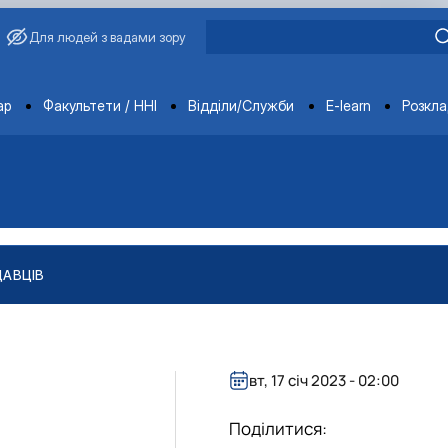
Для людей з вадами зору
ments
ар
Факультети / ННІ
Відділи/Служби
E-learn
Розкл
ДАВЦІВ
вт, 17 січ 2023 - 02:00
Поділитися: