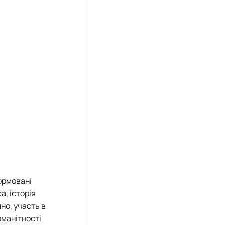
формовані
а, історія
но, участь в
оманітності