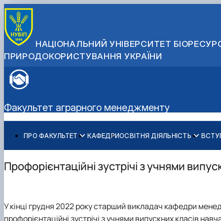
НАЦІОНАЛЬНИЙ УНІВЕРСИТЕТ БІОРЕСУРС
ПРИРОДОКОРИСТУВАННЯ УКРАЇНИ
Факультет аграрного менеджменту
ПРО ФАКУЛЬТЕТ
КАФЕДРИ
ОСВІТНЯ ДІЯЛЬНІСТЬ
ВСТУ
Історія факультету
Бакалаврат
Загальна інформація
Міжнародні партнери
Адміністрація факультету
Магістратура
Бакалавр
Міжнародні програми з можливістю отримання подвійн
Профорієнтаційні зустрічі з учнями випус
Розклад
Магістр
Англомовна магістратура/ English speaking MSc Progr
Підготовка аспірантів
Доктор філософії (PhD)
Науково-дослідна робота
У кінці грудня 2022 року старший викладач кафедри менед
Практичне навчання
профорієнтаційні зустрічі з учнями випускних класів нав