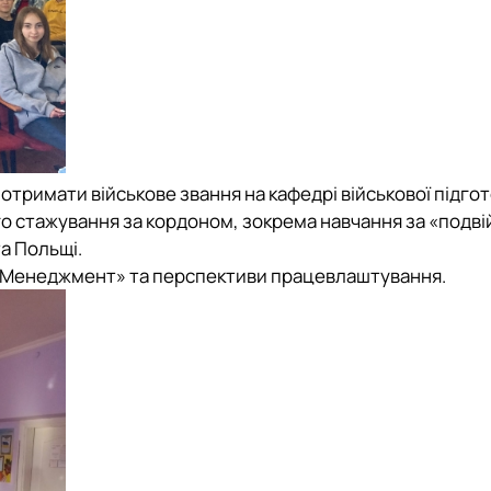
римати військове звання на кафедрі військової підгот
го стажування за кордоном, зокрема навчання за «подв
а Польщі.
 «Менеджмент» та перспективи працевлаштування.