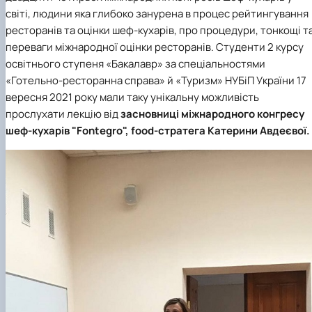
світі
, людини яка глибоко занурена в процес рейтингування
ресторанів та оцінки шеф-кухарів, про процедури, тонкощі т
переваги
міжнародної оцінки ресторанів.
Студенти 2 курсу
освітнього ступеня «Бакалавр» за спеціальностями
«Готельно-ресторанна справа» й «Туризм» НУБіП України 17
вересня 2021 року мали таку унікальну можливість
прослухати лекцію від
засновниці міжнародного конгресу
шеф-кухарів "Fontegro",
food-стратега
Катерини Авдеєвої.