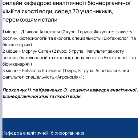
онлайн
кафедрою аналітичної і біонеорганічної
хімії та якості води
, серед 70 учасникиків,
переможцями стали:
1 місце – Д΄якова Анастасія
(2 курс, 1 група, Факультет захисту
рослин, біотехнологій та екології, спеціальність «Біотехнології та
біоінженерія»);
2 місце – Моргун Євген
(2 курс, 3 група, Факультет захисту
рослин, біотехнологій та екології, спеціальність «Біотехнології та
біоінженерія»);
3 місце – Рибакова Катерина
(1 курс, 8 група, Агробіологічний
факультет, спеціальність «Агрономія»);
Прокопчук Н. та Кравченко О., доценти кафедри аналітичної 
біонеорганічної хімії та якості води
Кафедра аналітичної і біонеорганічної