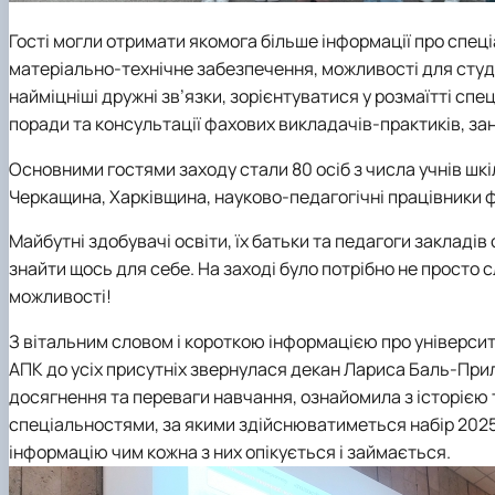
Гості могли отримати якомога більше інформації про спеціа
матеріально-технічне забезпечення, можливості для студе
найміцніші дружні зв’язки, зорієнтуватися у розмаїтті сп
поради та консультації фахових викладачів-практиків, за
Основними гостями заходу стали 80 осіб з числа учнів шкі
Черкащина, Харківщина, науково-педагогічні працівники
Майбутні здобувачі освіти, їх батьки та педагоги закладів 
знайти щось для себе. На заході було потрібно не просто с
можливості!
З вітальним словом і короткою інформацією про університ
АПК до усіх присутніх звернулася декан Лариса Баль-Прил
досягнення та переваги навчання, ознайомила з історією т
спеціальностями, за якими здійснюватиметься набір 2025 
інформацію чим кожна з них опікується і займається.