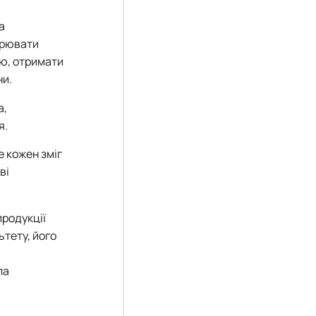
а
орювати
ію, отримати
ни.
а,
я.
е кожен зміг
ві
продукції
ьтету, його
ла