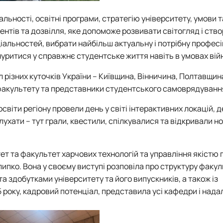
льності, освітні програми, стратегію університету, умови т
нтів та дозвілля, яке допоможе розвивати світогляд і ств
еціальностей, вибрати найбільш актуальну і потрібну профес
нуритися у справжнє студентське життя навіть в умовах вій
л різних куточків України – Київщина, Вінничина, Полтавщин
 факультету та представники студентського самоврядуванн
освіти регіону провели день у світі інтерактивних локацій, д
лухати – тут грали, квестили, спілкувалися та відкривали но
ет та факультет харчових технологій та управління якістю 
ипко. Вона у своєму виступі розповіла про структуру факул
а здобутками університету та його випускників, а також із
року, кадровий потенціал, представила усі кафедри і нада