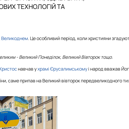
інки кафедри
Робочі програми
ОВИХ ТЕХНОЛОГІЙ ТА
Перелік баз практичного навчання
Графік навчальної та виробничої практики
д
Великоднем
. Це особливий період, коли християни згадую
еликим - Великий Понеділок, Великий Вівторок тощо.
Христос
навчав у
храмі
Єрусалимському
і народ вважав Йо
їни
, саме припав на Великий вівторок передвеликодного тиж