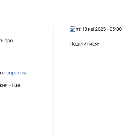
пт, 18 кві 2025 - 03:00
ть про
Поділитися:
го
пророком
.
ня – і це