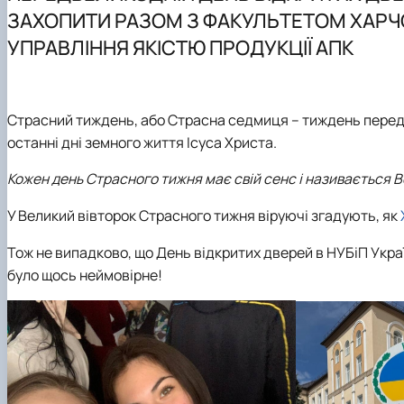
Відповідальний за інформаційне наповнення веб-стор
ОПП «Нутриціологія»
ЗАХОПИТИ РАЗОМ З ФАКУЛЬТЕТОМ ХАРЧ
Вступнику
УПРАВЛІННЯ ЯКІСТЮ ПРОДУКЦІЇ АПК
Страсний тиждень, або Страсна седмиця – тиждень пере
останні дні земного життя Ісуса Христа.
Кожен день Страсного тижня має свій сенс і називається В
У Великий вівторок Страсного тижня віруючі згадують, як
Тож не випадково, що
День відкритих дверей в НУБіП Укра
було щось неймовірне!