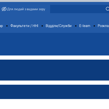
Для людей з вадами зору
ments
ар
Факультети / ННІ
Відділи/Служби
E-learn
Розкл