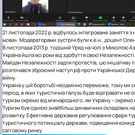
21 листопада 2022 р. відбулось інтегроване заняття 
мова». Модераторами зустрічі були к.е.н., доцент Олен
В листопада 2013 р. тодішній Уряд на чолі з Миколою А
Україна йшла всі роки від здобуття своєї Незалежності
Майдан Незалежності задля протестів, цю ініціативу під
розпочався зброєний наступ рф проти Української Дер
війну.
Україна у цій боротьбі неодмінно переможе, тому ми 
період, в яких туристична галузь буде відігравати не
туризм окремо від міжнародного, які Україну – окремо
Туризм був однією знайбільш динамічних складових на
розвитку. Ефективне державне регулювання сфери тур
туристичного потенціалу держави, підвищення конку
світовому ринку.