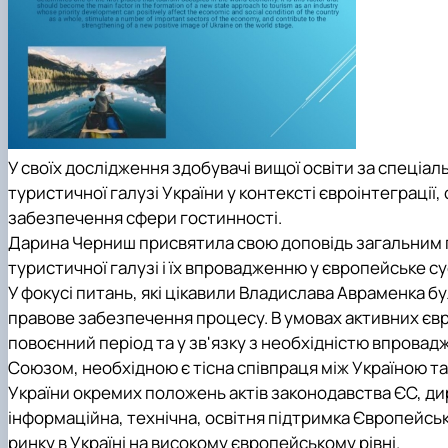
У своїх дослідження здобувачі вищої освіти за спеціа
туристичної галузі України у контексті євроінтеграції,
забезпечення сфери гостинності.
Дарина Черниш присвятила свою доповідь загальним п
туристичної галузі і їх впровадженню у європейське су
У фокусі питань, які цікавили Владислава Авраменка бу
правове забезпечення процесу. В умовах активних євро
повоєнний період та у зв'язку з необхідністю впрова
Союзом, необхідною є тісна співпраця між Україною 
України окремих положень актів законодавства ЄС, дир
інформаційна, технічна, освітня підтримка Європейс
ринку в Україні на високому європейському рівні.