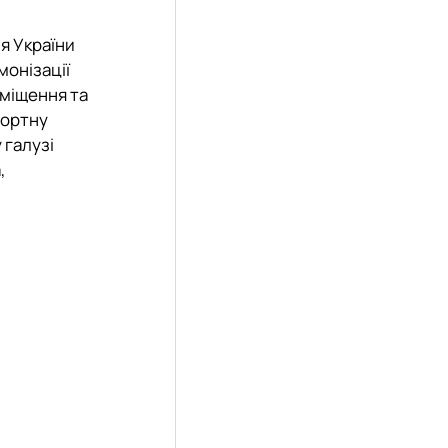
я України
монізації
зміщення та
рортну
 галузі
,