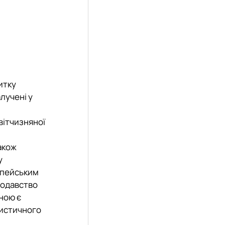
итку
алучені у
вітчизняної
також
у
ропейським
нодавство
ною є
ристичного