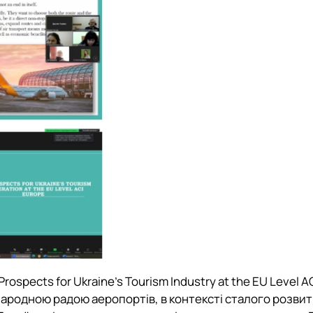
spects for Ukraine’s Tourism Industry at the EU Level A
жнародною радою аеропортів, в контексті сталого розвит