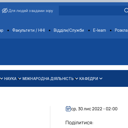
Для людей з вадами зору
ments
ар
Факультети / ННІ
Відділи/Служби
E-learn
Розкл
НАУКА
МІЖНАРОДНА ДІЯЛЬНІСТЬ
КАФЕДРИ
зпечення рівності у …
ти
ср, 30 лис 2022 - 02:00
Поділитися: