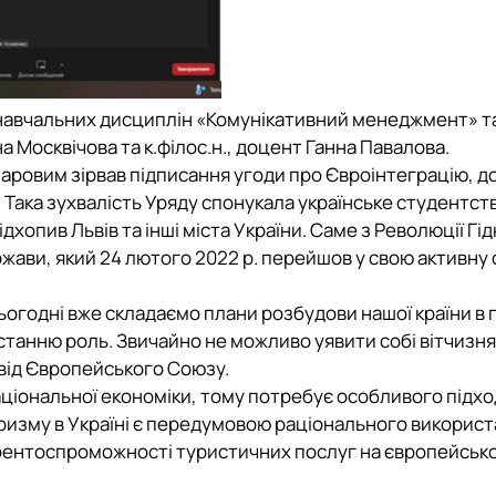
з навчальних дисциплін «Комунікативний менеджмент» т
а Москвічова та к.філос.н., доцент Ганна Павалова.
заровим зірвав підписання угоди про Євроінтеграцію, до
. Така зухвалість Уряду спонукала українське студентст
хопив Львів та інші міста України. Саме з Революції Гід
жави, який 24 лютого 2022 р. перейшов у свою активну 
сьогодні вже складаємо плани розбудови нашої країни в
 останню роль. Звичайно не можливо уявити собі вітчизн
 від Європейського Союзу.
ціональної економіки, тому потребує особливого підхо
изму в Україні є передумовою раціонального викорис
рентоспроможності туристичних послуг на європейськ