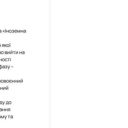
а «Іноземна
 якої
во вийти на
ності
фазу –
 повоєнний
яний
ду до
тання
ому та