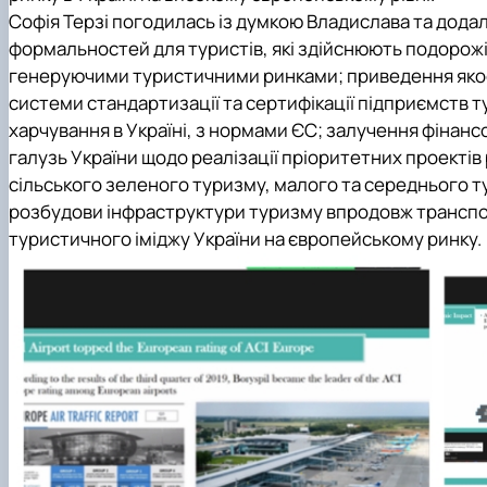
Софія Терзі погодилась із думкою Владислава та додал
формальностей для туристів, які здійснюють подорожі
генеруючими туристичними ринками; приведення якост
системи стандартизації та сертифікації підприємств 
харчування в Україні, з нормами ЄС; залучення фінансо
галузь України щодо реалізації пріоритетних проектів р
сільського зеленого туризму, малого та середнього т
розбудови інфраструктури туризму впродовж транспор
туристичного іміджу України на європейському ринку.