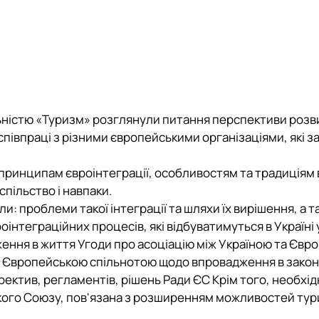
льністю
«Туризм»
розглянули питання перспективи розв
 співпраці з різними європейськими організаціями, які з
ринципам євроінтеграції, особливостям та традиціям 
спільство і навпаки.
ли: проблеми такої інтеграції та шляхи їх вирішення, а 
інтеграційних процесів, які відбуватимуться в Україні 
дження в життя Угоди про асоціацію між Україною та Єв
та Європейською спільнотою щодо впровадження в зако
ектив, регламентів, рішень Ради ЄС Крім того, необхід
ького Союзу, пов'язана з розширенням можливостей ту