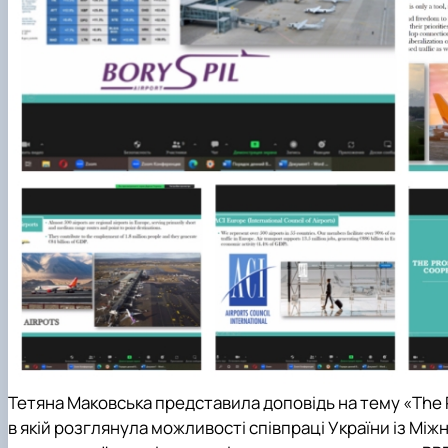
Тетяна Маковська представила доповідь на тему «The Pro
в якій розглянула можливості співпраці України із Мі