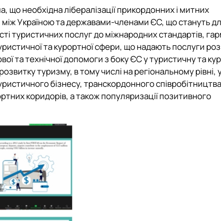
а, що необхідна лібералізації прикордонних і митних
 між Україною та державами-членами ЄС, що стануть дл
і туристичних послуг до міжнародних стандартів, гар
туристичної та курортної сфери, що надають послуги ро
вої та технічної допомоги з боку ЄС у туристичну та ку
озвитку туризму, в тому числі на регіональному рівні, у
уристичного бізнесу, транскордонного співробітництва
тних коридорів, а також популяризації позитивного