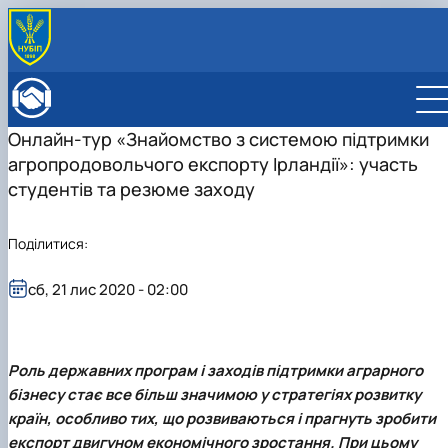
ПРО ФАКУЛЬТЕТ
Історія факультету
КАФЕДРИ
Онлайн-тур «Знайомство з системою підтримки
Адміністрація факультету
ОСВІТНЯ ДІЯЛЬНІСТЬ
агропродовольчого експорту Ірландії»: участь
Бакалаврат
ВСТУПНИКУ
Магістратура
Загальна інформація
студентів та резюме заходу
МІЖНАРОДНА ДІЯЛЬНІСТЬ
Розклад
Бакалавр
Міжнародні партнери
ВЧЕНА РАДА
Підготовка аспірантів
Магістр
Міжнародні програми з можливістю отримання
РАДА РОБОТОДАВЦІВ
Поділитися:
Науково-дослідна робота
Доктор філософії (PhD)
подвійних дипломів (Double Degree Pr…
Практичне навчання
Англомовна магістратура/ English speaking MSc
сб, 21 лис 2020 - 02:00
Виховна та спортивна робота
Program in Management
Сенат студентської організації факультету
Стипендія
Роль державних програм і заходів підтримки аграрного
бізнесу стає все більш значимою у стратегіях розвитку
країн, особливо тих, що розвиваються і прагнуть зробити
експорт двигуном економічного зростання. При цьому