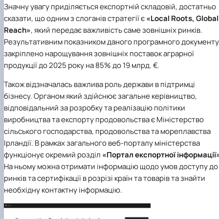
Значну увагу приділяється експортній складовій, достатньо
сказати, що одним з слоганів стратегії є
«Local Roots, Global
Reach
»
, який передає важливість саме зовнішніх ринків.
Результативним показником даного програмного документу
закріплено нарощування зовнішніх поставок аграрної
продукції до 2025 року на 85% до 19 млрд. €.
Також відзначалась важлива роль держави в підтримці
бізнесу. Органом який здійснює загальне керівництво,
відповідальний за розробку та реалізацію політики
виробництва та експорту продовольства є Міністерство
сільського господарства, продовольства та мореплавства
Ірландії. В рамках загального веб-порталу міністерства
функціонує окремий розділ
«Портал експортної інформації
На ньому можна отримати інформацію щодо умов доступу до
ринків та сертифікації в розрізі країн та товарів та знайти
необхідну контактну інформацію.