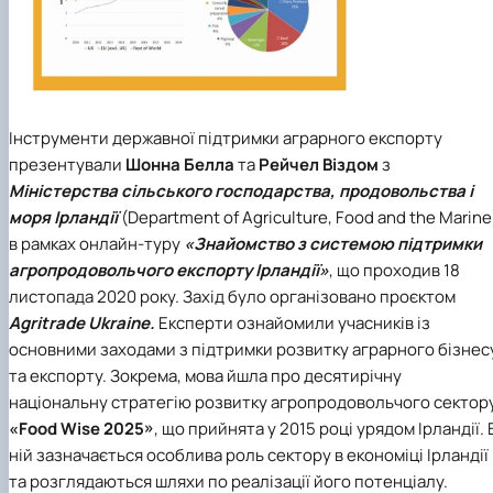
Інструменти державної підтримки аграрного експорту
презентували
Шонна Белла
та
Рейчел Віздо
м
з
Міністерства сільського господарства, продовольства і
моря Ірландії
(Department of Agriculture, Food and the Marine
в рамках онлайн-туру
«Знайомство з системою підтримки
агропродовольчого експорту Ірландії»
, що проходив 18
листопада 2020 року. Захід було організовано проєктом
Agritrade Ukraine.
Експерти ознайомили учасників із
основними заходами з підтримки розвитку аграрного бізнес
та експорту. Зокрема, мова йшла про десятирічну
національну стратегію розвитку агропродовольчого сектор
«Food Wise 2025»
, що прийнята у 2015 році урядом Ірландії. 
ній зазначається особлива роль сектору в економіці Ірландії
та розглядаються шляхи по реалізації його потенціалу.