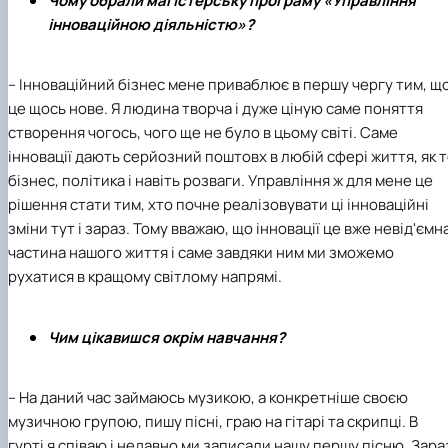
Чому обрали магістерську програму «Управління
інноваційною діяльністю»?
– Інноваційний бізнес мене приваблює в першу чергу тим, щ
це щось нове. Я людина творча і дуже ціную саме поняття
створення чогось, чого ще не було в цьому світі. Саме
інновації дають серйозний поштовх в любій сфері життя, як 
бізнес, політика і навіть розваги. Управління ж для мене це
рішення стати тим, хто почне реалізовувати ці інноваційні
зміни тут і зараз. Тому вважаю, що інновації це вже невід'ємн
частина нашого життя і саме завдяки ним ми зможемо
рухатися в кращому світлому напрямі.
Чим цікавишся окрім навчання?
– На даний час займаюсь музикою, а конкретніше своєю
музичною групою, пишу пісні, граю на гітарі та скрипці. В
гурті я співаю і недавно ми записали нашу першу пісню. Зара