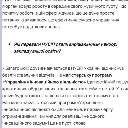
я організовую роботу в середині свого музичного гурту, і до
початку роботи в цій сфері я думав, що це дуже просте
питання, а виявилося, що ефективне сучасне управління
потребує додаткових знань.
Які переваги НУБіП стали вирішальними у виборі
закладу вищої освіти?
– Багато моїх друзів навчається в
НУБіП України
, від них чув
безліч схвальних відгуків. На
магістерську програму
«Управління інноваційною діяльністю»
іде постійний пошу
креативних, обдарованих, талановитих особистостей. Хто я
не ми будемо щось змінювати і створювати в цьому світі.
Навчання на магістерській програмі «Управління
інноваційною діяльністю» для мене це, в першу чергу,
отримані знання і вміння для реалізації не одного
інноваційного задуму і це не пусті слова.