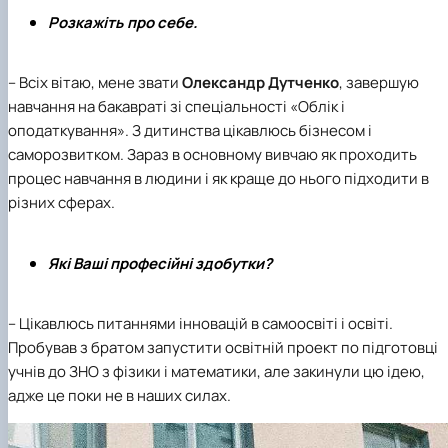
Розкажіть про себе.
– Всіх вітаю, мене звати
Олександр Дутченко
, завершую
навчання на бакавраті зі
спеціальності «Облік і
оподаткування»
. З дитинства цікавлюсь бізнесом і
саморозвитком. Зараз в основному вивчаю як проходить
процес навчання в людини і як краще до нього підходити в
різних сферах.
Які Ваші професійні здобутки?
– Цікавлюсь питаннями інновацій в самоосвіті і освіті.
Пробував з братом запустити освітній проект по підготовці
учнів до ЗНО з фізики і математики, але закинули цю ідею,
адже це поки не в наших силах.