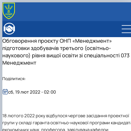
ПРО ФАКУЛЬТЕТ
Історія факультету
КАФЕДРИ
Обговорення проєкту ОНП «Менеджмент»
Адміністрація факультету
ОСВІТНЯ ДІЯЛЬНІСТЬ
підготовки здобувачів третього (освітньо-
Бакалаврат
ВСТУПНИКУ
Магістратура
Загальна інформація
наукового) рівня вищої освіти зі спеціальності 073
МІЖНАРОДНА ДІЯЛЬНІСТЬ
Розклад
Бакалавр
Міжнародні партнери
ВЧЕНА РАДА
Менеджмент
Підготовка аспірантів
Магістр
Міжнародні програми з можливістю отримання
РАДА РОБОТОДАВЦІВ
Науково-дослідна робота
Доктор філософії (PhD)
подвійних дипломів (Double Degree Pr…
Поділитися:
Практичне навчання
Англомовна магістратура/ English speaking MSc
Виховна та спортивна робота
Program in Management
Сенат студентської організації факультету
сб, 19 лют 2022 - 02:00
Стипендія
18 лютого 2022 року відбулося чергове засідання проектної
групи у складі гаранта освітньо-наукової програми кандидат
економічних наук, професора, завідувача кафедри