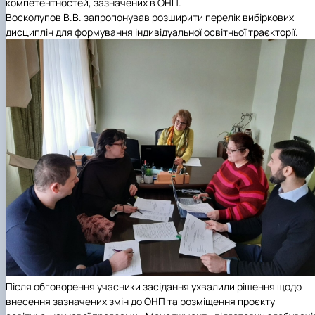
компетентностей, зазначених в ОНП.
Восколупов В.В. запропонував розширити перелік вибіркових
дисциплін для формування індивідуальної освітньої траєкторії.
Після обговорення учасники засідання ухвалили рішення щодо
внесення зазначених змін до ОНП та розміщення проєкту