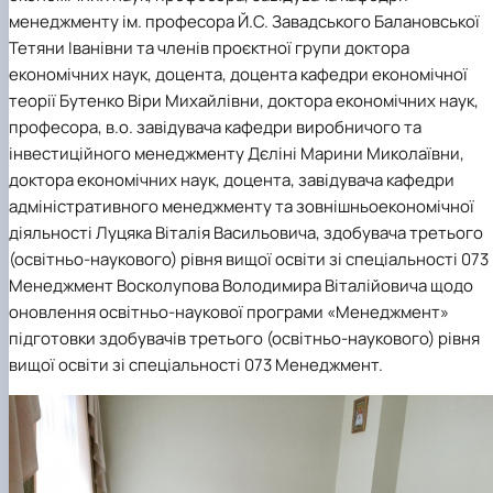
менеджменту ім. професора Й.С. Завадського Балановської
Тетяни Іванівни та членів проєктної групи доктора
економічних наук, доцента, доцента кафедри економічної
теорії Бутенко Віри Михайлівни, доктора економічних наук,
професора, в.о. завідувача кафедри виробничого та
інвестиційного менеджменту Дєліні Марини Миколаївни,
доктора економічних наук, доцента, завідувача кафедри
адміністративного менеджменту та зовнішньоекономічної
діяльності Луцяка Віталія Васильовича, здобувача третього
(освітньо-наукового) рівня вищої освіти зі спеціальності 073
Менеджмент Восколупова Володимира Віталійовича щодо
оновлення
освітньо-наукової програми «Менеджмент»
підготовки здобувачів третього (
освітньо-наукового)
рівня
вищої освіти зі спеціальності 073 Менеджмент.