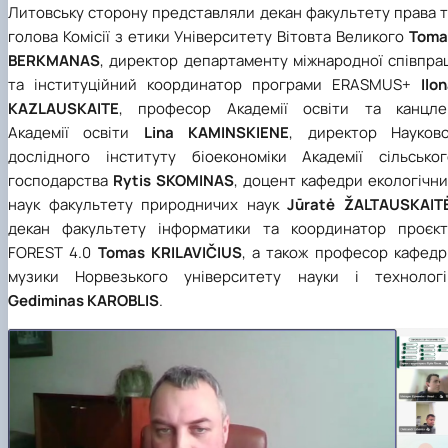
Литовську сторону представляли декан факультету права т
голова Комісії з етики Університету Вітовта Великого
Toma
BERKMANAS
, директор департаменту міжнародної співпра
та інституційний координатор програми ERASMUS+
Ilo
KAZLAUSKAITE
, професор Академії освіти та канцле
Академії освіти
Lina
KAMINSKIENE
, директор Науково
дослідного інституту біоекономіки Академії сільськог
господарства
Rytis SKOMINAS
, доцент кафедри екологічн
наук факультету природничих наук
Jūratė ŽALTAUSKAIT
декан факультету інформатики та координатор проєкт
FOREST 4.0
Tomas KRILAVIČIUS
, а також професор кафедр
музики Норвезького університету науки і технологі
Gediminas KAROBLIS
.