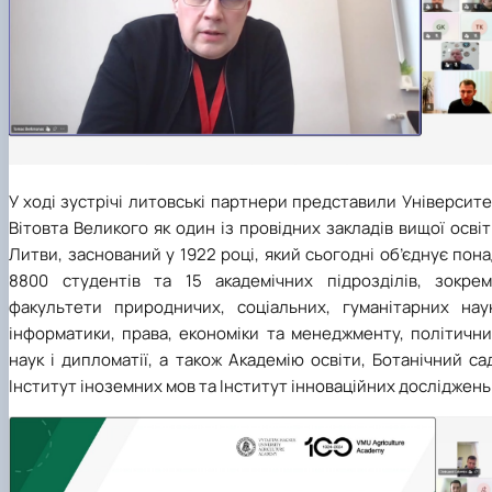
У ході зустрічі литовські партнери представили Університ
Вітовта Великого як один із провідних закладів вищої осві
Литви, заснований у 1922 році, який сьогодні об’єднує пон
8800 студентів та 15 академічних підрозділів, зокрем
факультети природничих, соціальних, гуманітарних наук
інформатики, права, економіки та менеджменту, політични
наук і дипломатії, а також Академію освіти, Ботанічний са
Інститут іноземних мов та Інститут інноваційних досліджень