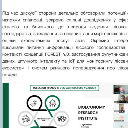
Під час дискусії сторони детально обговорили потенційн
напрями співпраці, зокрема спільні дослідження у сфер
сталого та близького до природи ведення лісовог
господарства, закладання та використання мартелоскопів 
оцінки екосистемних послуг лісів. Окремий інтере
викликали питання цифровізації лісового господарства 
контексті концепції FOREST 4.0, застосування супутников
даних, штучного інтелекту та IoT для моніторингу лісови
екосистем і систем раннього попередження про лісов
пожежі.