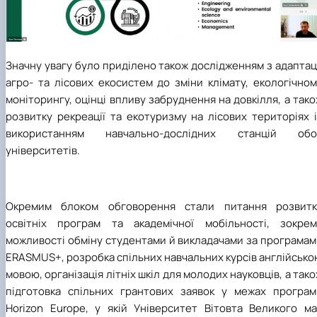
Значну увагу було приділено також дослідженням з адаптац
агро- та лісових екосистем до зміни клімату, екологічно
моніторингу, оцінці впливу забруднення на довкілля, а так
розвитку рекреації та екотуризму на лісових територіях 
використанням навчально-дослідних станцій обо
університетів.
Окремим блоком обговорення стали питання розвитк
освітніх програм та академічної мобільності, зокрем
можливості обміну студентами й викладачами за програмам
ERASMUS+, розробка спільних навчальних курсів англійськ
мовою, організація літніх шкіл для молодих науковців, а так
підготовка спільних грантових заявок у межах програм
Horizon Europ
e
, у якій Університет Вітовта Великого ма