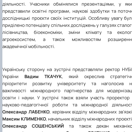
діяльності. Учасники обмінялися презентаціями, у яки
представили освітні програми, наукові здобутки та поточ
дослідницькі проєкти своїх інституцій. Особливу увагу бу
приділено потенціалу спільних досліджень у галузях стало
лісівництва, біоекономіки, зміни клімату та екологі
агроекосистем, а також можливостям розширенн
академічної мобільності.
Українську сторону на зустрічі представляли ректор НУБі
України
Вадим
ТКАЧУК
, який окреслив стратегічн
пріоритети розвитку університету та наголосив н
важливості міжнародного партнерства для модернізаці
освіти і науки. У зустрічі також взяли участь проректор
науково-педагогічної роботи та міжнародної діяльност
Олександр ЛАБЕНКО
, керівник відділу міжнародних звʼязк
Максим КЛИМЕНКО
, начальник відділу міжнародних
проєкт
Олександр СОШЕНСЬКИЙ
та також декан механіко