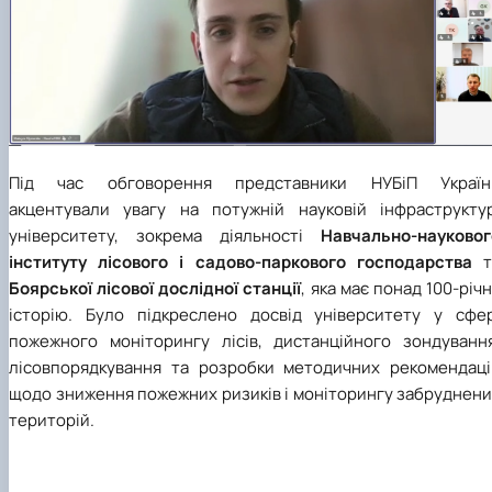
Під час обговорення представники НУБіП Україн
акцентували увагу на потужній науковій інфраструктур
університету, зокрема діяльності
Навчально-науковог
інституту лісового і садово-паркового господарства
т
Боярської лісової дослідної станції
, яка має понад 100-річ
історію. Було підкреслено досвід університету у сфер
пожежного моніторингу лісів, дистанційного зондування
лісовпорядкування та розробки методичних рекомендаці
щодо зниження пожежних ризиків і моніторингу забруднени
територій.