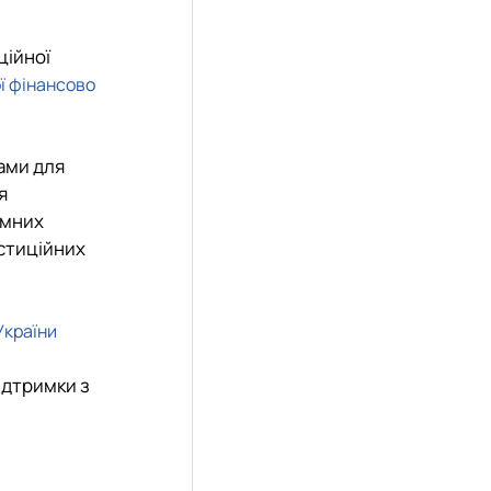
ційної
ї фінансово
рами для
я
емних
естиційних
України
ідтримки з