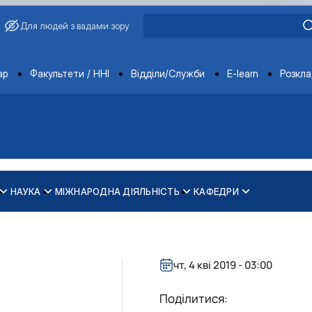
Для людей з вадами зору
ments
ар
Факультети / ННІ
Відділи/Служби
E-learn
Розкл
НАУКА
МІЖНАРОДНА ДІЯЛЬНІСТЬ
КАФЕДРИ
зпечення рівності у …
ти
чт, 4 кві 2019 - 03:00
Поділитися: