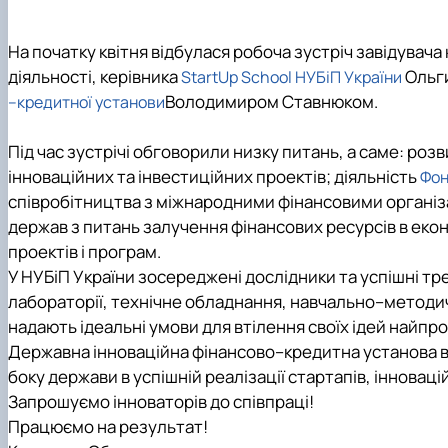
На початку квітня відбулася робоча зустріч завідувач
діяльності, керівника
Ольги
StartUp School НУБіП України
Володимиром Ставнюком.
–кредитної установи
Під час зустрічі обговорили низку питань, а саме: роз
інноваційних та інвестиційних проектів; діяльність
Фон
співробітництва з міжнародними фінансовими організ
держав з питань залучення фінансових ресурсів в еконо
проектів і програм.
У НУБіП України зосереджені дослідники та успішні тр
лабораторії, технічне обладнання, навчально–методи
надають ідеальні умови для втілення своїх ідей найп
Державна інноваційна фінансово–кредитна установа в
боку держави в успішній реалізації стартапів, інноваці
Запрошуємо інноваторів до співпраці!
Працюємо на результат!