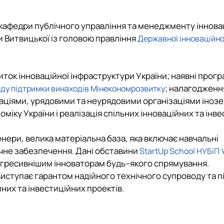
а кафедри публічного управління та менеджменту іннова
 Витвицької і
з головою правління
Державної інноваційно
виток інноваційної інфраструктури України; наявні прог
;
налагодженн
ду підтримки винаходів Мінекономрозвитку
аціями, урядовими та неурядовими організаціями іноз
міку України і реалізація спільних інноваційних та інв
енери, велика матеріальна база, яка включає навчальні
чне забезпечення. Дані обставини
StartUp School НУБіП 
рогресивнішим інноваторам будь–якого спрямування.
иступає гарантом надійного технічного супроводу та п
йних та інвестиційних проектів.