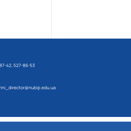
87-42, 527-86-53
ni_director@nubip.edu.ua