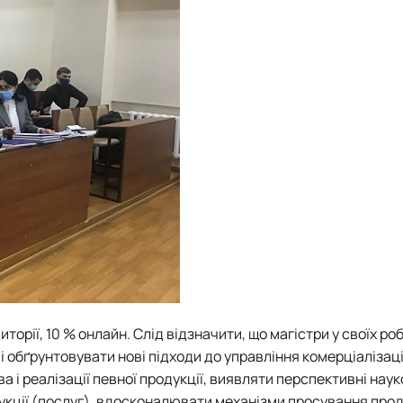
торії, 10 % онлайн. Слід відзначити, що магістри у своїх ро
і обґрунтовувати нові підходи до управління комерціалізац
 і реалізації певної продукції, виявляти перспективні наук
кції (послуг), вдосконалювати механізми просування проду