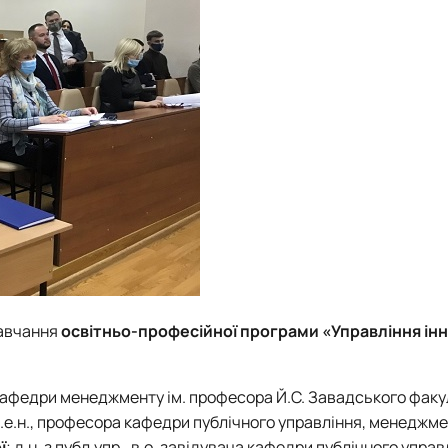
навчання
освітньо-професійної програми «Управління ін
кафедри менеджменту ім. професора Й.С. Завадського факу
д.е.н., професора кафедри публічного управління, менеджм
ї
; д.н. з публ.упр., в.о. завідувача кафедри публічного управ