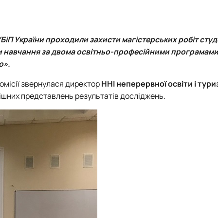
УБіП України проходили захисти магістерських робіт студе
ми навчання за двома освітньо-професійними програмам
о».
комісії звернулася директор
ННІ неперервної освіти і тур
пішних представлень результатів досліджень.