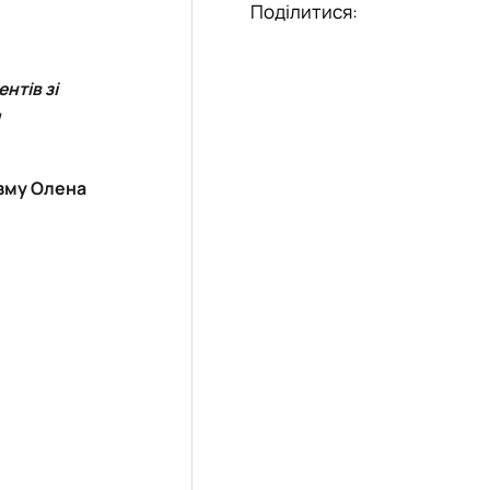
Поділитися:
нтів зі
и
изму
Олена