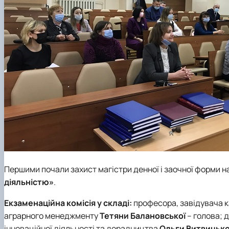
Першими почали захист магістри денної і заочної форми 
діяльністю»
.
Екзаменаційна комісія у складі:
професора, завідувача 
аграрного менеджменту
Тетяни Балановської
– голова; 
інноваційної діяльності та дорадництва
Ольги Витвицько