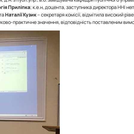
гія Приліпка
; к.е.н, доцента, заступника директора ННІ не
та
Наталії Кузик
– секретаря комісії, відмітила високий рів
ауково-практичне значення, відповідність поставленим вим