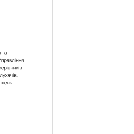
 та
Управління
керівників
лухачів,
ішень.