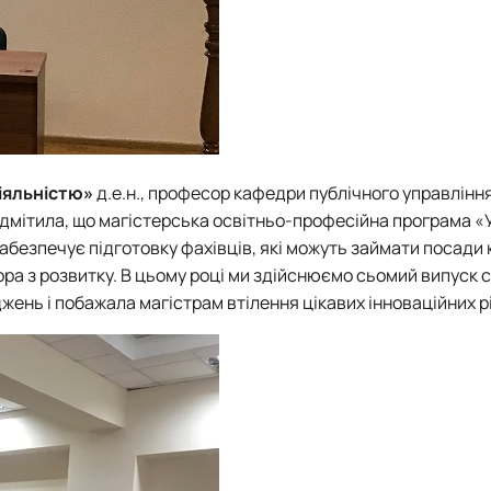
іяльністю»
д.е.н., професор кафедри публічного управління
дмітила, що магістерська освітньо-професійна програма «
безпечує підготовку фахівців, які можуть займати посади 
ора з розвитку. В цьому році ми здійснюємо сьомий випуск с
ень і побажала магістрам втілення цікавих інноваційних р