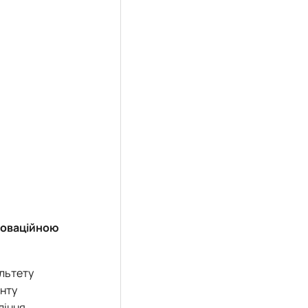
новаційною
льтету
енту
ління,