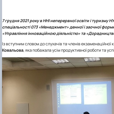
7 грудня 2021 року в ННІ неперервної освіти і туризму Н
спеціальності 073 «Менеджмент» денної і заочної фор
«Управління інноваційною діяльністю» та «Дорадництв
Із вступним словом до слухачів та членів екзаменаційної 
Ковальова
, яка побажала усім продуктивної роботи та ус