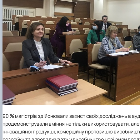
90 % магістрів здійснювали захист своїх досліджень в ауди
продемонстрували вміння не тільки використовувати, але 
інноваційної продукції, комерційну пропозицію виробництва
розробки та впроваджувати у виробництво нові види проду