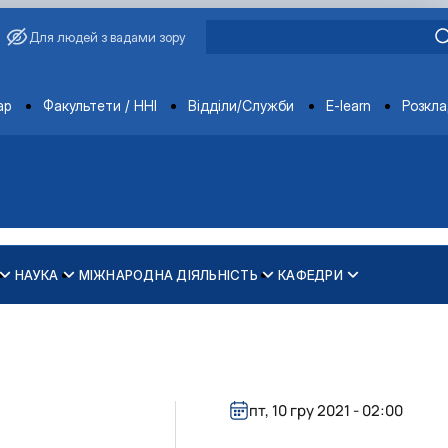
Для людей з вадами зору
ments
ар
Факультети / ННІ
Відділи/Служби
E-learn
Розкл
НАУКА
МІЖНАРОДНА ДІЯЛЬНІСТЬ
КАФЕДРИ
зпечення рівності у …
ти
пт, 10 гру 2021 - 02:00