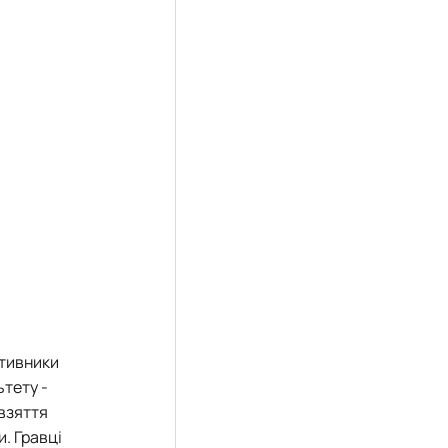
отивники
тету -
 взяття
. Гравці