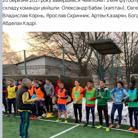
Виховна та спортивна робота
складу команди увійшли: Олександр Бабак (капітан), Євге
Сенат студентської організації факультету
Владислав Корінь, Ярослав Скринник, Артем Казарян, Богд
Стипендія
Абделах Кадрі.