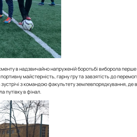
менту в надзвичайно напруженій боротьбі виборола перше 
портивну майстерність, гарну гру та завзятість до перемог
із зустрічі з командою факультету землевпорядкування, де 
 путівку в фінал.