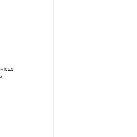
місце,
и.
в