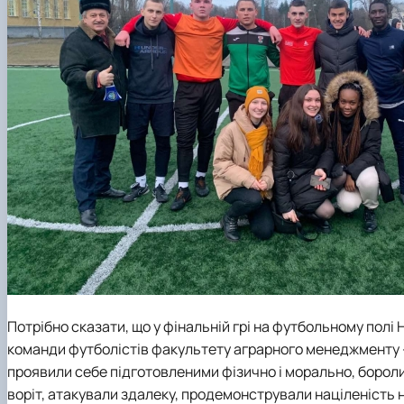
Потрібно сказати, що у фінальній грі на футбольному пол
команди футболістів факультету аграрного менеджменту –
проявили себе підготовленими фізично і морально, бороли
воріт, атакували здалеку, продемонстрували націленість н