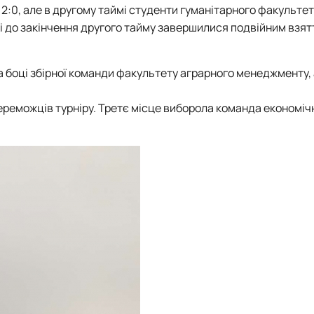
2:0, але в другому таймі студенти гуманітарного факульте
і до закінчення другого тайму завершилися подвійним взятт
а боці збірної команди факультету аграрного менеджменту, 
реможців турніру. Третє місце виборола команда економіч