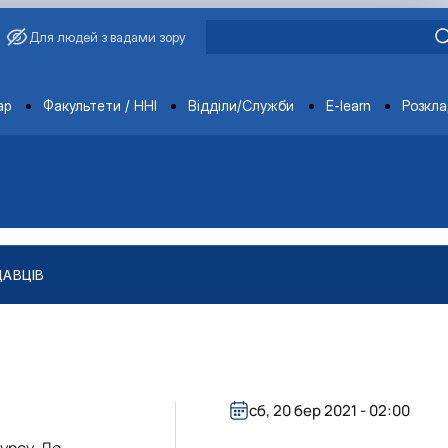
Для людей з вадами зору
ments
ар
Факультети / ННІ
Відділи/Служби
E-learn
Розкл
ДАВЦІВ
сб, 20 бер 2021 - 02:00
урсу. До