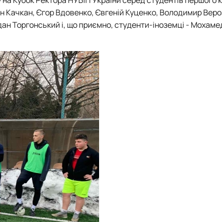
н Качкан, Єгор Вдовенко, Євгеній Куценко, Володимир Веро
ан Торгонський і, що приємно, студенти-іноземці - Мохаме