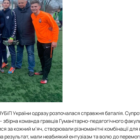
і НУБіП України одразу розпочалася справжня баталія. Супр
 збірна команда гравців Гуманітарно-педагогічного факуль
ся за кожний м’яч, створювали різноманітні комбінації для
а результат, мали неабиякий ентузіазм та волю до перемоги