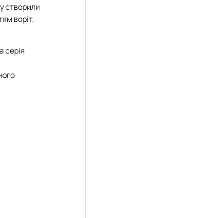
ту створили
ям воріт.
а серія
ного