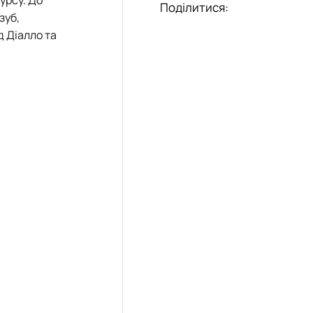
Поділитися:
зуб,
д Діалло та