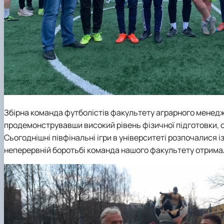
Збірна команда футболістів факультету аграрного менедж
продемонструвавши високий рівень фізичної підготовки, с
Сьогоднішні півфінальні ігри в університеті розпочалися 
неперервній боротьбі команда нашого факультету отримала