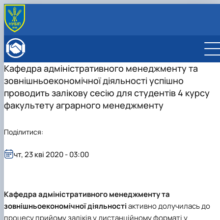
ПРО ФАКУЛЬТЕТ
Історія факультету
КАФЕДРИ
Кафедра адміністративного менеджменту та
Адміністрація факультету
ОСВІТНЯ ДІЯЛЬНІСТЬ
зовнішньоекономічної діяльності успішно
Бакалаврат
ВСТУПНИКУ
Магістратура
Загальна інформація
проводить залікову сесію для студентів 4 курсу
МІЖНАРОДНА ДІЯЛЬНІСТЬ
Розклад
Бакалавр
Міжнародні партнери
ВЧЕНА РАДА
факультету аграрного менеджменту
Підготовка аспірантів
Магістр
Міжнародні програми з можливістю отримання
РАДА РОБОТОДАВЦІВ
Науково-дослідна робота
Доктор філософії (PhD)
подвійних дипломів (Double Degree Pr…
Поділитися:
Практичне навчання
Англомовна магістратура/ English speaking MSc
Виховна та спортивна робота
Program in Management
Сенат студентської організації факультету
чт, 23 кві 2020 - 03:00
Стипендія
Кафедра адміністративного менеджменту та
зовнішньоекономічної діяльності
активно долучилась до
процесу прийому заліків у дистанційному форматі у