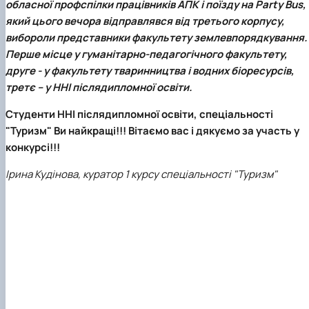
обласної профспілки працівників АПК і поїзду на Party Bus,
який цього вечора відправлявся від третього корпусу,
вибороли представники
факультету землевпорядкування
.
Перше місце
у
гуманітарно-педагогічного факультету
,
друге
- у
факультету тваринництва і водних біоресурсів
,
третє
– у
ННІ післядипломної освіти
.
Студенти ННІ післядипломної освіти, спеціальності
"Туризм" Ви найкращі!!! Вітаємо вас і дякуємо за участь у
конкурсі!!!
Ірина Кудінова,
куратор 1 курсу спеціальності "Туризм"