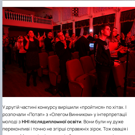
У другій частині конкурсу вирішили «пройтися» по хітах. І
розпочали «Потап» з «Олегом Винником» у інтерпретації
молоді з
ННІ післядипломної освіти
. Вони були ну дуже
переконливі і точно не згірші справжніх зірок. Тож овація і