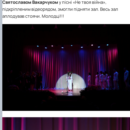
Святославом Вакарчуком
у пісні «Не твоя війна»,
підкріпленим відеорядом, змогли підняти зал. Весь зал
аплодував стоячи. Молодці!!!