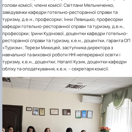
голови комісії; члени комісії:
Світлани Мельниченко
,
завідувачки кафедри готельно-ресторанної справи та
туризму, д.е.н., професорки;
Інни Левицько
, професорки
кафедри готельно-ресторанної справи та туризму, д.е.н.,
професорки;
Ірини Кудінової
, доцентки кафедри готельно-
ресторанної справи та туризму, к.е.н., доцентки, гаранта ОП
«Туризм»;
Терези Микицей
, заступника директора з
навчальної та виховної роботи ННІ неперервної освіти і
туризму, к.е.н., доцентки;
Наталії Кузик
, доцентки кафедри
обліку та оподаткування, к.е.н. – секретаря комісії.