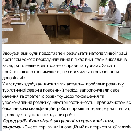
Здобувачами були представлені результати наполегливої праці
протягом усього періоду навчання під керівництвом викладачів
кафедри готельно-ресторанної справи та туризму
. Захист
пройшов цікаво і невимушено, не дивлячись на хвилювання
доповідачів.
У виступах здобувачі висвітлили актуальні проблеми розвитку
туристичної сфери в повоєнний період, запропонували своє
бачення та стратегію розвитку щодо покращення та
удосконалення розвитку індустрії гостинності. Перед захистом вс
бакалаврські кваліфікаційні роботи пройшли перевірку на плагіат,
що вказує на унікальність даних робіт.
Серед робіт були цікаві, актуальні та креативні теми,
зокрема:
«Смарт-туризм як інноваційний вид туристичної галузі»