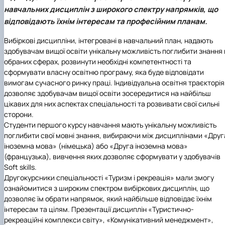
навчальних дисциплін з широкого спектру напрямків, що
відповідають їхнім інтересам та професійним планам.
Вибіркові дисципліни, інтегровані в навчальний план, надають
здобувачам вищої освіти унікальну можливість поглибити знання 
обраних сферах, розвинути необхідні компетентності та
сформувати власну освітню програму, яка буде відповідати
вимогам сучасного ринку праці. Індивідуальна освітня траєкторія
дозволяє здобувачам вищої освіти зосередитися на найбільш
цікавих для них аспектах спеціальності та розвивати свої сильні
сторони.
Студенти першого курсу навчання мають унікальну можливість
поглибити свої мовні знання, вибираючи між дисциплінами «Друг
іноземна мова» (німецька) або «Друга іноземна мова»
(французька), вивчення яких дозволяє сформувати у здобувачів
Soft skills.
Другокурсники
спеціальності «Туризм і рекреація»
мали змогу
ознайомитися з широким спектром вибіркових дисциплін, що
дозволяє їм обрати напрямок, який найбільше відповідає їхнім
інтересам та цілям. Презентації дисциплін «Туристично-
рекреаційні комплекси світу», «Комунікативний менеджмент»,