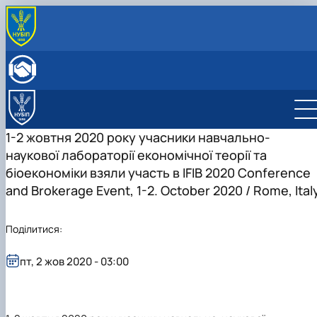
ПРО КАФЕДРУ
Історія кафедри
ОСВІТНЯ ДІЯЛЬНІСТЬ
Склад кафедри
Бакалаврат
НАУКОВА ДІЯЛЬНІСТЬ
Структурні підрозділи кафедри
Навчально-методичне забезпечення: робочі
Менеджмент
Про наукову діяльність
МІЖНАРОДНА ДІЯЛЬНІСТЬ
Навчально-наукова лабораторія
програми та ЕНК
Аспіранти кафедри
СТУДЕНТСЬКИЙ ГУРТОК
1-2 жовтня 2020 року учасники навчально-
МІЖНАРОДНІ НАУКОВО-ПРАКТИЧНІ КОНФЕРЕНЦІЇ
наукової лабораторії економічної теорії та
біоекономіки взяли участь в IFIB 2020 Conference
and Brokerage Event, 1-2. October 2020 / Rome, Ital
Поділитися:
пт, 2 жов 2020 - 03:00