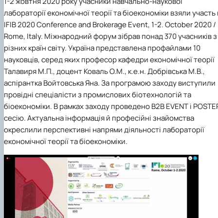
1-2
жовтня 2020 року учасники навчально-наукової
лабораторії економічної теорії та біоекономіки взяли участь 
IFIB 2020 Conference and Brokerage Event, 1-2. October 2020 /
Rome, Italy. Міжнародний форум зібрав понад 370 учасників з
різних країн світу. Україна представлена профайлами 10
науковців, серед яких професор кафедри економічної теорії
Талавиря М.П., доцент Коваль О.М., к.е.н. Добрівська М.В.,
аспірантка Войтовська Яна. За програмою заходу виступили
провідні спеціалісти з промислових біотехнологій та
біоекономіки. В рамках заходу проведено B2B EVENT і POSTE
сесію. Актуальна інформація й професійні знайомства
окреслили перспективні напрями діяльності лабораторії
економічної теорії та біоекономіки.