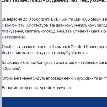
Співробітництво кафедри
Механіка залізобетону
Бакалавр
Аспірантура
Навчально-дослідні лабораторії
Сучасна архітектура
Магістр
Сучасні рішення будівельних конструкцій об’єктів різ
Аспірантура
28 вересня 2018 року групи БУД-1504 та БЦІ-1605 разом з
Технічне обстеження та нагляд за безпечною експлуа
Нерухомість. Архітектура". На даанному унікальному заход
Екологічно чисте будівництво
планування, капітального будівництва. Студенти мали мо
Особливі та аварійні впливи на будівлі та інженерні сп
матеріалами.
Особливо вразили технології компанії Comfort House, що
безпечних матеріалів у приватному будівництві.
Зацікавили стенди Konigssalz з виготовлення облицювальн
"Оболонь".
Отримані знання будуть впроваджеенні у курсових та дипл
Бажаємо натхнення і успіхів у навчанні.