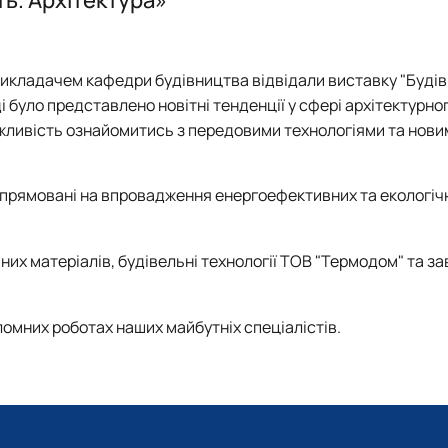
ного функціонального призна…
 викладачем кафедри будівництва відвідали виставку "Буді
тацією будівель
і було представлено новітні тенденції у сфері архітектурно
жливість ознайомитись з передовими технологіями та нови
оруди
 спрямовані на впровадження енергоефективних та екологіч
их матеріалів, будівельні технології ТОВ "Термодом" та з
омних роботах наших майбутніх спеціалістів.