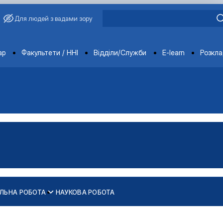
Для людей з вадами зору
ments
ар
Факультети / ННІ
Відділи/Служби
E-learn
Розкл
ЛЬНА РОБОТА
НАУКОВА РОБОТА