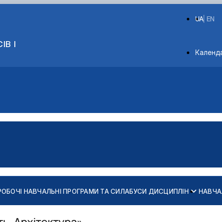
UA
EN
ІВ І
Depart
Календ
РОБОЧІ НАВЧАЛЬНІ ПРОГРАМИ ТА СИЛАБУСИ ДИСЦИПЛІН
НАВЧА
х конструкцій
ь та споруд
ть. Архітектура»