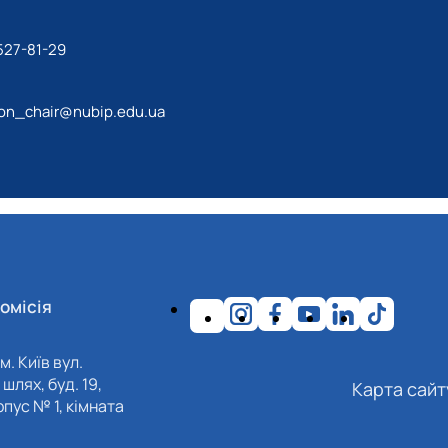
527-81-29
ion_chair@nubip.edu.ua
омісія
м. Київ вул.
шлях, буд. 19,
Карта сайт
пус № 1, кімната