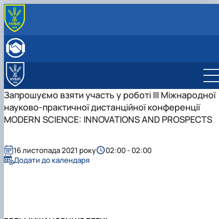
ПРО КАФЕДРУ
Історія кафедри
ОСВІТНЯ ДІЯЛЬНІСТЬ
Склад кафедри
Бакалаврат
НАУКОВА ДІЯЛЬНІСТЬ
Структурні підрозділи кафедри
Навчально-методичне забезпечення: робочі
Менеджмент
Про наукову діяльність
МІЖНАРОДНА ДІЯЛЬНІСТЬ
Навчально-наукова лабораторія
програми та ЕНК
Аспіранти кафедри
СТУДЕНТСЬКИЙ ГУРТОК
Запрошуємо взяти участь у роботі III Міжнародної
МІЖНАРОДНІ НАУКОВО-ПРАКТИЧНІ КОНФЕРЕНЦІЇ
науково-практичної дистанційної конференції
MODERN SCIENCE: INNOVATIONS AND PROSPECTS
16 листопада 2021 року
02:00 - 02:00
Додати до календаря