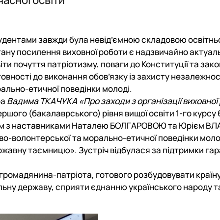
тудентами завжди була невід’ємною складовою освітнь
тану посилення виховної роботи є надзвичайно актуал
ти почуття патріотизму, поваги до Конституції та зако
отовності до виконання обов’язку із захисту незалежнос
рально-етичної поведінки молоді.
ра
Вадима ТКАЧУКА
«Про заходи з організації виховної
ршого (бакалаврського) рівня вищої освіти 1-го курсу 
ом з наставниками
Наталею БОЛГАРОВОЮ
та
Юрієм ВЛ
во-волонтерської та морально-етичної поведінки молод
державну таємницю». Зустріч відбулася за підтримки га
 громадянина-патріота, готового розбудовувати країну
льну державу, сприяти єднанню українського народу т