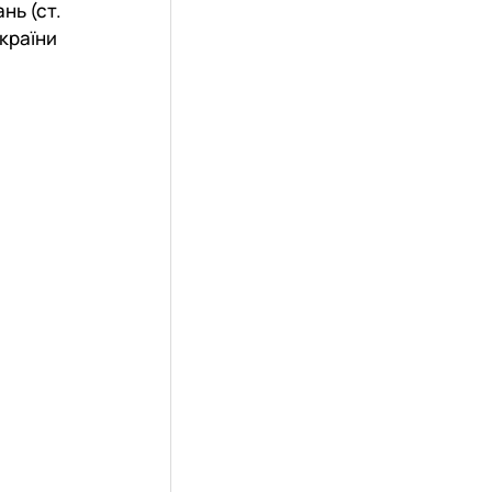
нь (ст.
України