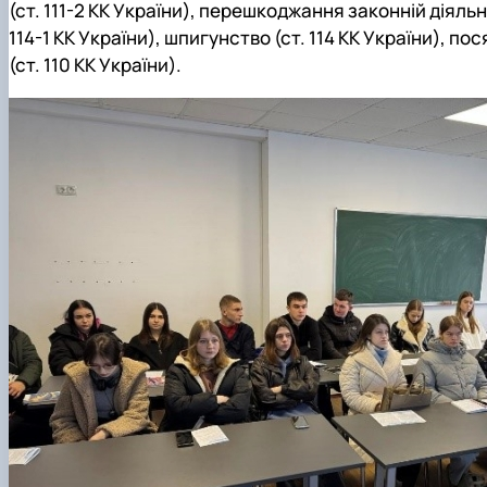
(ст. 111-2 КК України), перешкоджання законній діяль
114-1 КК України), шпигунство (ст. 114 КК України), п
(ст. 110 КК України).