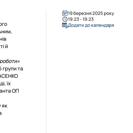
19 березня 2025 року
19:23 - 19:23
ого
Додати до календаря
ьним,
нів
ті й
 роботи»
6 групи та
АСЕНКО
і, їх
ранта ОП
 як
а