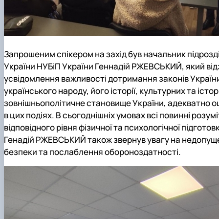
Запрошеним спікером на захід був начальник підрозділ
України НУБіП України
Геннадій РЖЕВСЬКИЙ
, який ві
усвідомлення важливості дотримання законів України 
українського народу, його історії, культурних та істо
зовнішньополітичне становище України, адекватно оцін
в цих подіях. В сьогоднішніх умовах всі повинні розу
відповідного рівня фізичної та психологічної підгот
Генадій РЖЕВСЬКИЙ
також звернув увагу на недопуще
безпеки та послаблення обороноздатності.