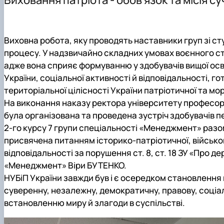
Структурні підрозділи кафедри
Виховна робота, яку проводять наставники груп зі с
процесу. У надзвичайно складних умовах воєнного с
адже вона сприяє формуванню у здобувачів вищої осві
України, соціальної активності й відповідальності, г
територіальної цілісності України патріотичної та мо
На виконання наказу ректора університету професо
була організована та проведена зустріч здобувачів пе
2-го курсу 7 групи спеціальності «Менеджмент» раз
присвячена питанням історико-патріотичної, військо
відповідальності за порушення ст. 8, ст. 18 ЗУ «Про 
«Менеджмент»
Віри БУТЕНКО
.
НУБіП України завжди був і є осередком становлення
суверенну, незалежну, демократичну, правову, соціа
встановленню миру й злагоди в суспільстві.