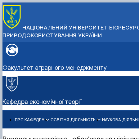
НАЦІОНАЛЬНИЙ УНІВЕРСИТЕТ БІОРЕСУРС
ПРИРОДОКОРИСТУВАННЯ УКРАЇНИ
Факультет аграрного менеджменту
Кафедра економічної теорії
ПРО КАФЕДРУ
ОСВІТНЯ ДІЯЛЬНІСТЬ
НАУКОВА ДІЯЛЬН
Історія кафедри
Бакалаврат
Про наукову діяльність
Склад кафедри
Навчально-методичне забезпечення: робочі програми
Аспіранти кафедри
Виховання патріота - обов'язок та місія су