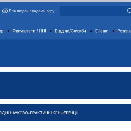
Для людей з вадами зору
ments
ар
Факультети / ННІ
Відділи/Служби
E-learn
Розкл
ДНІ НАУКОВО-ПРАКТИЧНІ КОНФЕРЕНЦІЇ