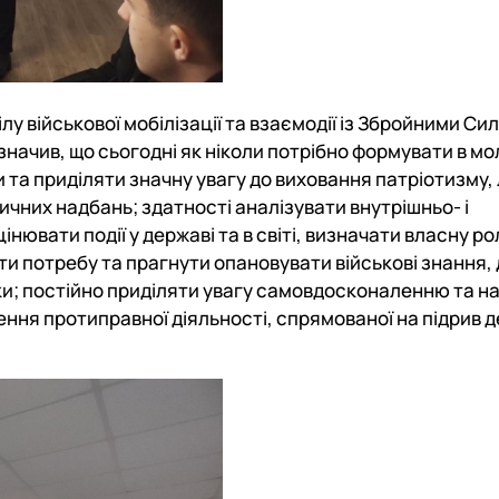
у військової мобілізації та взаємодії із Збройними Си
дзначив, що сьогодні як ніколи потрібно формувати в мо
та приділяти значну увагу до виховання патріотизму,
ричних надбань; здатності аналізувати внутрішньо- і
ювати події у державі та в світі, визначати власну рол
міти потребу та прагнути опановувати військові знання,
овки; постійно приділяти увагу самовдосконаленню та н
ння протиправної діяльності, спрямованої на підрив 