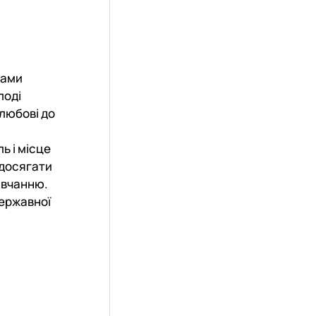
лами
лоді
 любові до
ь і місце
 досягати
авчанню.
державної