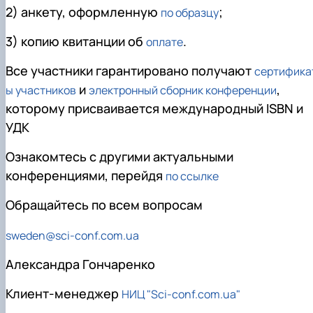
2)
анкету, оформленную
;
по образцу
3)
копию квитанции об
.
оплате
Все участники гарантировано получают
сертифика
и
,
ы участников
электронный сборник конференции
которому присваивается международный ISBN и
УДК
Ознакомтесь с другими актуальными
конференциями, перейдя
по ссылке
Обращайтесь по всем вопросам
sweden@sci-conf.com.ua
Александра Гончаренко
Клиент-менеджер
НИЦ "Sci-conf.com.ua"