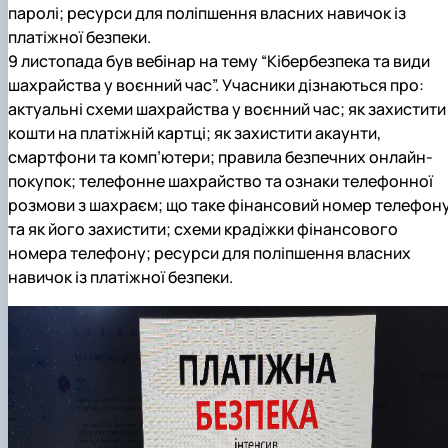
паролі; ресурси для поліпшення власних навичок із
платіжної безпеки.
9 листопада був вебінар на тему “Кібербезпека та види
шахрайства у воєнний час”. Учасники дізнаються про:
актуальні схеми шахрайства у воєнний час; як захистити
кошти на платіжній картці; як захистити акаунти,
смартфони та комп’ютери; правила безпечних онлайн-
покупок; телефонне шахрайство та ознаки телефонної
розмови з шахраєм; що таке фінансовий номер телефон
та як його захистити; схеми крадіжки фінансового
номера телефону; ресурси для поліпшення власних
навичок із платіжної безпеки.