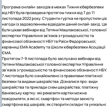
Програма онлайн-заходів в межах Тижня кібербезпеки
від НБУ була проведена протягом тижня від 7 до 11
листопада 2022 року. Студенти гуртка не пропустили ціє
нагоди із задоволенням відвідали даний онлай-захід. Це
були цікаві вебінари від Тетяни Машлаковської, головної
експертки Управління зв’язків з громадськістю та
фінансової обізнаності НБУ та Раїси Федоровської,
керівниці ЕМA Academy та Школи кібербезпеки Асоціації
ЄМА.
Протягом 7-9 листопада було заслухано вебінари від
Тетяни Машлаковської головної експертки Управління
зв’язків з громадськістю та фінансовою обізнаності НБУ.
7 листопада було ознайомлено із правилами платіжної
безпеки та видами шахрайства. Дізналися про: види
шахрайства та приклади схем шахрайства; платіжну
банківську картку: які реквізити картки можна
повідомляти, а які ні; смартфон та методи захисту
смартфона від шахраїв; як створити складні та унікальні