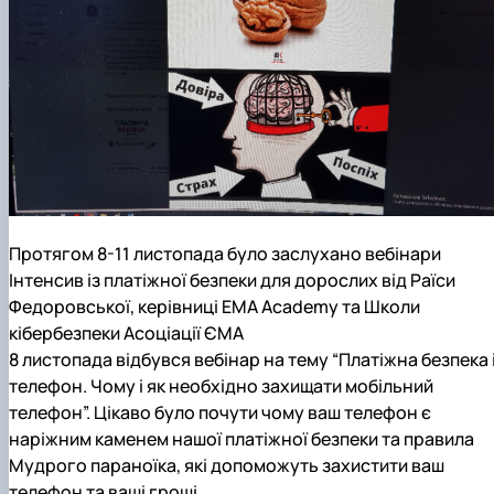
Протягом 8-11 листопада було заслухано вебінари
Інтенсив із платіжної безпеки для дорослих від Раїси
Федоровської, керівниці ЕМA Academy та Школи
кібербезпеки Асоціації ЄМА
8 листопада відбувся вебінар на тему “Платіжна безпека 
телефон. Чому і як необхідно захищати мобільний
телефон”. Цікаво було почути чому ваш телефон є
наріжним каменем нашої платіжної безпеки та правила
Мудрого параноїка, які допоможуть захистити ваш
телефон та ваші гроші.