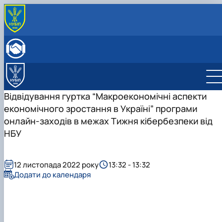
ПРО КАФЕДРУ
Історія кафедри
ОСВІТНЯ ДІЯЛЬНІСТЬ
Склад кафедри
Бакалаврат
НАУКОВА ДІЯЛЬНІСТЬ
Структурні підрозділи кафедри
Навчально-методичне забезпечення: робочі
Менеджмент
Про наукову діяльність
МІЖНАРОДНА ДІЯЛЬНІСТЬ
Навчально-наукова лабораторія
програми та ЕНК
Аспіранти кафедри
СТУДЕНТСЬКИЙ ГУРТОК
Відвідування гуртка “Макроекономічні аспекти
МІЖНАРОДНІ НАУКОВО-ПРАКТИЧНІ КОНФЕРЕНЦІЇ
економічного зростання в Україні” програми
онлайн-заходів в межах Тижня кібербезпеки від
НБУ
12 листопада 2022 року
13:32 - 13:32
Додати до календаря