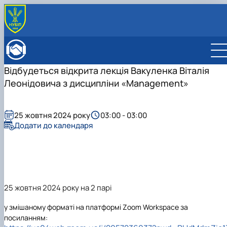
ПРО ФАКУЛЬТЕТ
Історія факультету
КАФЕДРИ
Відбудеться відкрита лекція Вакуленка Віталія
Адміністрація факультету
ОСВІТНЯ ДІЯЛЬНІСТЬ
Леонідовича з дисципліни «Management»
Бакалаврат
ВСТУПНИКУ
Магістратура
Загальна інформація
МІЖНАРОДНА ДІЯЛЬНІСТЬ
Розклад
Бакалавр
Міжнародні партнери
ВЧЕНА РАДА
Підготовка аспірантів
25 жовтня 2024 року
03:00 - 03:00
Магістр
Міжнародні програми з можливістю отримання
РАДА РОБОТОДАВЦІВ
Додати до календаря
Науково-дослідна робота
Доктор філософії (PhD)
подвійних дипломів (Double Degree Pr…
Практичне навчання
Англомовна магістратура/ English speaking MSc
Виховна та спортивна робота
Program in Management
Сенат студентської організації факультету
Стипендія
25 жовтня 2024 року на 2 парі
у змішаному форматі на платформі Zoom Workspace за
посиланням: