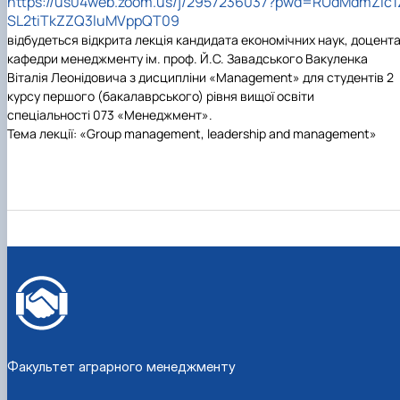
https://us04web.zoom.us/j/2957236037?pwd=RUdMdmZic1
SL2tiTkZZQ3luMVppQT09
відбудеться відкрита лекція кандидата економічних наук, доцент
кафедри менеджменту ім. проф. Й.С. Завадського Вакуленка
Віталія Леонідовича з дисципліни «Management» для студентів 2
курсу першого (бакалаврського) рівня вищої освіти
спеціальності 073 «Менеджмент».
Тема лекції: «Group management, leadership and management»
Факультет аграрного менеджменту