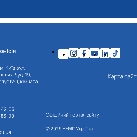
омісія
м. Київ вул.
шлях, буд. 19,
Карта сайт
пус № 1, кімната
-42-63
Офіційний портал сайту
-83-08
© 2026 НУБІП Україна
du.ua