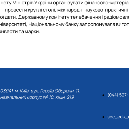
інету Міністрів України організувати фінансово-матері
 – провести круглі столі, міжнародні науково-практичні
ної дати, Державному комітету телебачення і радіомовл
університеті, Національному банку запропонувала виго
конверти та марки.
03041, м. Київ, вул. Героїв Оборони, 11,
(044) 527-
навчальний корпус № 10, кімн. 219
sec_edu_n