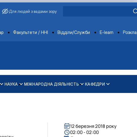
Для людей з вадами зору
ments
ар
Факультети / ННІ
Відділи/Служби
E-learn
Розкл
НАУКА
МІЖНАРОДНА ДІЯЛЬНІСТЬ
КАФЕДРИ
зпечення рівності у …
ти
12 березня 2018 року
02:00 - 02:00
освіти