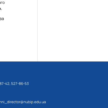
ого
р.
за
87-42, 527-86-53
ni_director@nubip.edu.ua