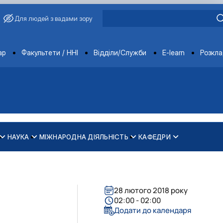
Для людей з вадами зору
ments
ар
Факультети / ННІ
Відділи/Служби
E-learn
Розкл
НАУКА
МІЖНАРОДНА ДІЯЛЬНІСТЬ
КАФЕДРИ
зпечення рівності у …
ти
28 лютого 2018 року
02:00 - 02:00
Додати до календаря