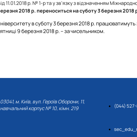
д 11.01.2018 р. № 1-р та у зв’язку з відзначенням Міжнародн
 березня 2018 р. переноситься на
суботу 3 березня 2018 
університету в суботу 3 березня 2018 р. працюватимуть 
тниці 9 березня 2018 р. – за чисельником.
03041, м. Київ, вул. Героїв Оборони, 11,
(044) 527-
навчальний корпус № 10, кімн. 219
sec_edu_n