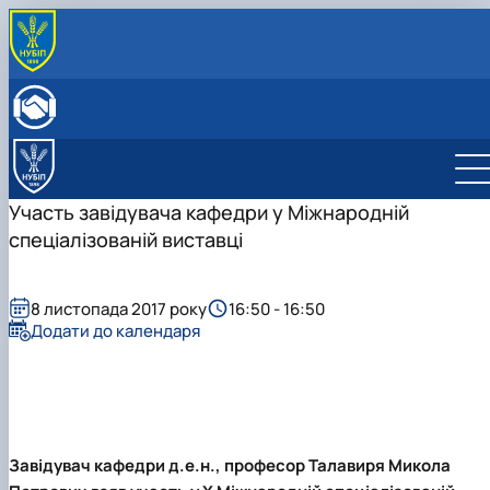
ПРО КАФЕДРУ
Історія кафедри
ОСВІТНЯ ДІЯЛЬНІСТЬ
Склад кафедри
Бакалаврат
НАУКОВА ДІЯЛЬНІСТЬ
Структурні підрозділи кафедри
Навчально-методичне забезпечення: робочі
Менеджмент
Про наукову діяльність
МІЖНАРОДНА ДІЯЛЬНІСТЬ
Навчально-наукова лабораторія
програми та ЕНК
Аспіранти кафедри
СТУДЕНТСЬКИЙ ГУРТОК
Участь завідувача кафедри у Міжнародній
МІЖНАРОДНІ НАУКОВО-ПРАКТИЧНІ КОНФЕРЕНЦІЇ
спеціалізованій виставці
8 листопада 2017 року
16:50 - 16:50
Додати до календаря
Завідувач кафедри д.е.н., професор Талавиря Микола