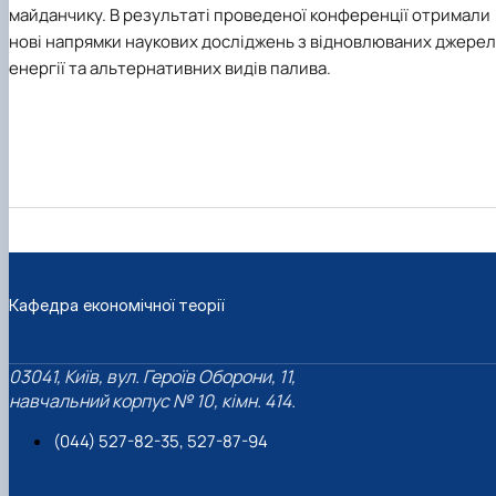
майданчику. В результаті проведеної конференції отримали
нові напрямки наукових досліджень з відновлюваних джерел
енергії та альтернативних видів палива.
Кафедра економічної теорії
03041, Київ, вул. Героїв Оборони, 11,
навчальний корпус № 10, кімн. 414.
(044) 527-82-35, 527-87-94