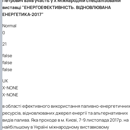
Петрович взяв участь у Х Міжнародній спеціалізованій
виставці "ЕНЕРГОЕФЕКТИВНІСТЬ. ВІДНОВЛЮВАНА
ЕНЕРГЕТИКА-2017"
Normal
0
21
false
false
false
UK
X-NONE
X-NONE
в області ефективного використання паливно‑енергетични
ресурсів, відновлюваних джерел енергії та альтернативних
видів палива.
Яка проходе в м. Києві, 7-9 листопада 2017р. на
найбільшому в Україні міжнародному виставковому