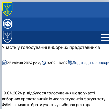
ПРО КАФЕДРУ
Історія кафедри
ОСВІТНЯ ДІЯЛЬНІСТЬ
Склад кафедри
Бакалаврат
НАУКОВА ДІЯЛЬНІСТЬ
Структурні підрозділи кафедри
Навчально-методичне забезпечення: робочі
Менеджмент
Про наукову діяльність
МІЖНАРОДНА ДІЯЛЬНІСТЬ
Навчально-наукова лабораторія
програми та ЕНК
Аспіранти кафедри
СТУДЕНТСЬКИЙ ГУРТОК
Участь у голосуванні виборних представників
МІЖНАРОДНІ НАУКОВО-ПРАКТИЧНІ КОНФЕРЕНЦІЇ
Додати до календар
22 квітня 2024 року
14:02 - 14:02
19.04.2024 р. відбулося голосування щодо участі
виборних представників із числа студентів факультету
ФАМ, які мають брати участь у виборах ректора.