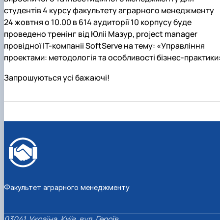
студентів 4 курсу факультету аграрного менеджменту
24 жовтня о 10.00 в 614 аудиторії 10 корпусу буде
проведено тренінг від Юліі Мазур, project manager
провідної IT-компаніі SoftServe на тему: «Управління
проектами: методологія та особливості бізнес-практики
Запрошуються усі бажаючі!
Факультет аграрного менеджменту
03041, Україна, Київ, вул. Героїв