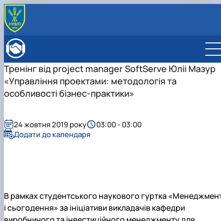
ПРО ФАКУЛЬТЕТ
Історія факультету
КАФЕДРИ
Тренінг від project manager SoftServe Юліі Мазур
Адміністрація факультету
ОСВІТНЯ ДІЯЛЬНІСТЬ
«Управління проектами: методологія та
Бакалаврат
ВСТУПНИКУ
Магістратура
Загальна інформація
особливості бізнес-практики»
МІЖНАРОДНА ДІЯЛЬНІСТЬ
Розклад
Бакалавр
Міжнародні партнери
ВЧЕНА РАДА
Підготовка аспірантів
Магістр
Міжнародні програми з можливістю отримання
РАДА РОБОТОДАВЦІВ
Науково-дослідна робота
Доктор філософії (PhD)
подвійних дипломів (Double Degree Pr…
24 жовтня 2019 року
03:00 - 03:00
Практичне навчання
Англомовна магістратура/ English speaking MSc
Додати до календаря
Виховна та спортивна робота
Program in Management
Сенат студентської організації факультету
Стипендія
В рамках студентського наукового гуртка «Менеджмен
і сьогодення» за ініціативи викладачів кафедри
виробничого та інвестиційного менеджменту для