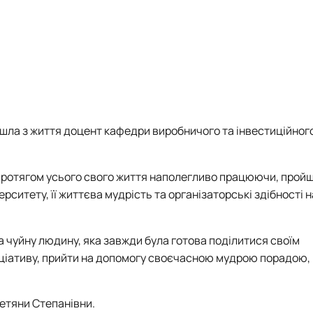
ішла з життя доцент кафедри виробничого та інвестиційног
протягом усього свого життя наполегливо працюючи, прой
ерситету,
її життєва мудрість та організаторські здібності
н
а чуйну людину,
яка
завжди була готова поділитися своїм
іціативу, прийти на допомогу своєчасною мудрою порадою,
Тетяни Степанівни.