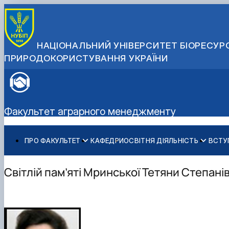
НАЦІОНАЛЬНИЙ УНІВЕРСИТЕТ БІОРЕСУРС
ПРИРОДОКОРИСТУВАННЯ УКРАЇНИ
Факультет аграрного менеджменту
ПРО ФАКУЛЬТЕТ
КАФЕДРИ
ОСВІТНЯ ДІЯЛЬНІСТЬ
ВСТУ
Історія факультету
Бакалаврат
Загальна інформація
Міжнародні партнери
Адміністрація факультету
Магістратура
Бакалавр
Міжнародні програми з можливістю отримання подвійн
Світлій пам’яті Мринської Тетяни Степані
Розклад
Магістр
Англомовна магістратура/ English speaking MSc Progr
Підготовка аспірантів
Доктор філософії (PhD)
Науково-дослідна робота
Практичне навчання