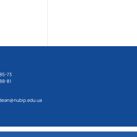
85-73
88-81
dean@nubip.edu.ua