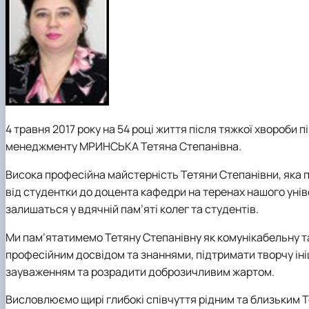
Виховна та спортивна робота
Сенат студентської організації факультету
Стипендія
4 травня 2017 року
на 54 році
життя після тяжкої хвороби
п
менеджменту МРИНСЬКА
Тетяна Степанівна.
Висока професійна майстерність Тетяни Степанівни,
яка
від студентки до доцента кафедри на теренах нашого унів
залишаться у вдячній пам’яті колег та студентів.
Ми пам’ятатимемо Тетяну Степанівну
як к
омунікабельну т
професійним досвідом та знаннями, підтримати творчу ін
зауваженням та розрадити доброзичливим жартом.
Висловлюємо щирі
глибокі
співчуття рідним та близьким 