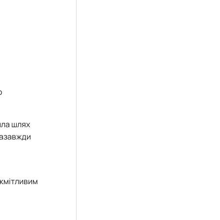
о
шла шлях
азавжди
 кмітливим