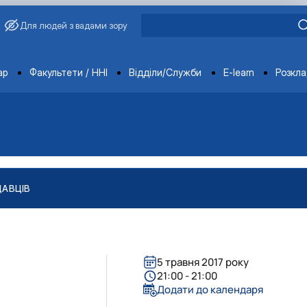
Для людей з вадами зору
ments
ар
Факультети / ННІ
Відділи/Служби
E-learn
Розкл
ДАВЦІВ
5 травня 2017 року
21:00 - 21:00
Додати до календаря